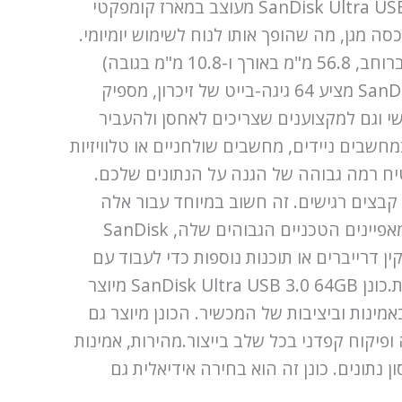
מסמכי עבודה, מדיה או גיבוי של נתונים חשובים, כונן זה יעמוד במשימה במהירות וביעילות.כונן SanDisk Ultra USB 3.0 64GB מעוצב במארז קומפקטי
דן מכסה מגן, מה שהופך אותו לנוח לשימוש יומיומי.
המארז עשוי מפלסטיק עמיד בצבע שחור, מה שנותן לכונן מראה מודרני ומקצועי. ממדי המכשיר (21.3 מ"מ ברוחב, 56.8 מ"מ באורך ו-10.8 מ"מ בגובה)
מאפשרים לשאת אותו בקלות, והמשקל הקל שלו כמעט ולא מורגש בכיס או בתיק.SanDisk Ultra USB 3.0 64GB מציע 64 גיגה-בייט של זיכרון, מספיק
שי וגם למקצוענים שצריכים לאחסן ולהעביר
המודרניים, אם מדובר במחשבים ניידים, מחשבים שולחניים או טלוויזיות
SanDisk Ultra תומך בהצפנת AES ברמה של 128 ביט, מה שמבטיח רמה גבוהה של הגנה על הנתונים שלכם.
גנות בסיסמה עבור קבצים רגישים. זה חשוב במיוחד עבור אלה
המודאגים על הגנת המידע האישי שלהם או עובדים עם נתונים ארגוניים שדורשים אבטחה גבוהה.למרות המאפיינים הטכניים הגבוהים שלה, SanDisk
כנולוגיית Plug and Play משמעה שאין צורך להתקין דרייברים או תוכנות נוספות כדי לעבוד עם
המכשיר. פשוט מחברים את הכונן למחשב או למכשיר אחר עם פורט USB, והוא יהיה מוכן לפעולה תוך שניות.כונן SanDisk Ultra USB 3.0 64GB מיוצר
ינות וביציבות של המכשיר. הכונן מיוצר גם
יקוח קפדני בכל שלב בייצור.מהירות, אמינות
יכותי ועמיד לאחסון נתונים. כונן זה הוא בחירה אידיאלית גם