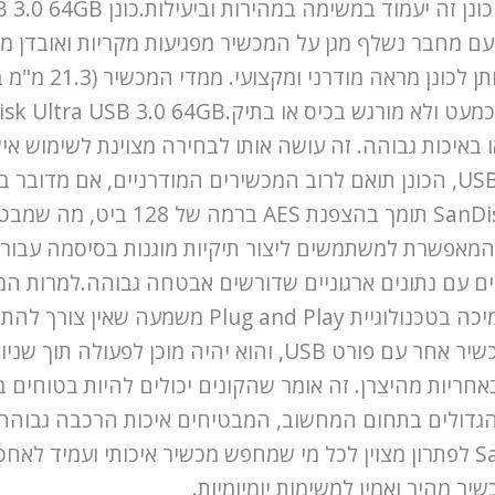
צוב ללא מכסה עם מחבר נשלף מגן על המכשיר מפגיעות מקריות ואוב
ו באיכות גבוהה. זה עושה אותו לבחירה מצוינת לשימוש אי
כמויות גדולות של נתונים. בזכות ממשק USB Type-A, הכונן תואם לרוב המכשירים 
עם חיבור USB.בנוסף,  USB 3.0 64GB
ונן מגיע עם תוכנת SanDisk SecureAccess, המאפשרת למשתמשים ליצור תיקיות מו
Ultra USB 3.0 64GB גם קלה מאוד לשימוש. תמיכה בט
ריות מהיצרן. זה אומר שהקונים יכולים להיות בטוחים באמ
גדולים בתחום המחשוב, המבטיחים איכות הרכבה גבוהה ופ
והגנה הופכים את SanDisk Ultra USB 3.0 64GB לפתרון מצוין לכל מי שמחפש מכשיר א
ר מהיר ואמין למשימות יומיומיות.