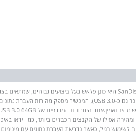
SanDisk Ultra USB 3.0 64GB (SDCZ48-064G-U46) היא כונן פלאש בעל ביצוע
גדול. בזכות תמיכה בממשק USB 3.2 Gen1 (המוכר גם כ-USB 3.0), המכ
פכת את המכשיר לנוח לשימוש רגיל, כאשר נדרשת העברת נתונים עם