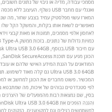
ואנגלי עם מחבר USB נשלף. העי
לאחסון אלפי מסמכים, תמונות או מאות קבצי וידא
הכ
לפי סטנדרטים גבוהים של איכות, מה שמתבטא באח
בסין, שם נמצאות רבות מהמפעלים של היצרנים ה
למשתמשים רגילים וגם למקצוענים, הזקוקים למכשי