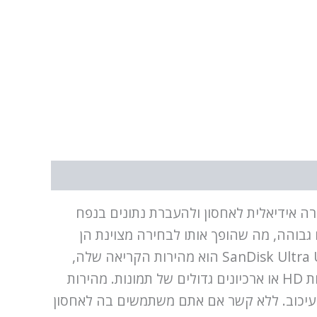
ים גבוהים, שמתאים בצורה אידיאלית לאחסון ולהעברת נתונים בנפח
שיר מספק מהירות העברת נתונים גבוהה, מה שהופך אותו לבחירה מצוינת הן
למשתמשים רגילים והן לאלה הזקוקים לכונן פלאש מהיר ואמין.אחד היתרונות המרכזיים של SanDisk Ultra USB 3.0 64GB הוא מהירות הקריאה שלה,
שמגיעה עד 100 MB/s. זה מאפשר העתקה קלה ומהירה אפילו של הקבצים הכבדים ביותר, כמו וידאו באיכות HD או ארכיונים גדולים של תמונות. מהירות
 מינימום עיכוב. ללא קשר אם אתם משתמשים בה לאחסון