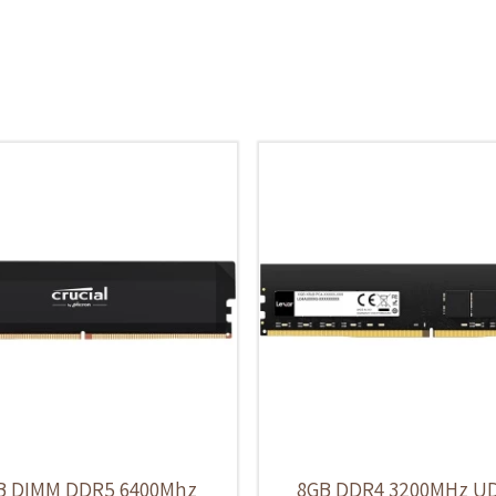
B DIMM DDR5 6400Mhz
8GB DDR4 3200MHz U