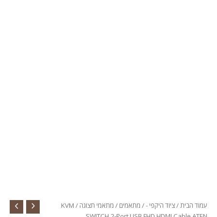
עמוד הבית
/
ציוד היקפי -
/
מתאמים
/
מתאמי תצוגה
/ KVM
SWITCH 2-Port USB FHD HDMI Cable ATEN