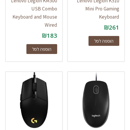
Lenovo Legion KM300
Lenovo Legion K510
USB Combo
Mini Pro Gaming
Keyboard and Mouse
Keyboard
Wired
₪
261
₪
183
הוספה לסל
הוספה לסל