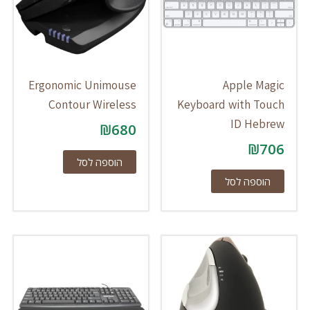
Ergonomic Unimouse
Apple Magic
Contour Wireless
Keyboard with Touch
ID Hebrew
₪
680
₪
706
הוספה לסל
הוספה לסל