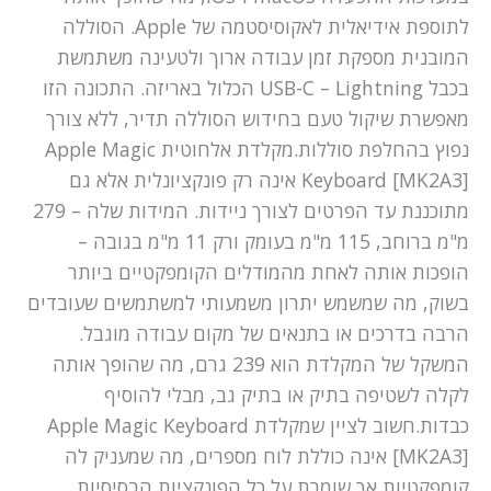
לתוספת אידיאלית לאקוסיסטמה של Apple. הסוללה
המובנית מספקת זמן עבודה ארוך ולטעינה משתמשת
בכבל USB-C – Lightning הכלול באריזה. התכונה הזו
מאפשרת שיקול טעם בחידוש הסוללה תדיר, ללא צורך
נפוץ בהחלפת סוללות.מקלדת אלחוטית Apple Magic
Keyboard [MK2A3] אינה רק פונקציונלית אלא גם
מתוכננת עד הפרטים לצורך ניידות. המידות שלה – 279
מ"מ ברוחב, 115 מ"מ בעומק ורק 11 מ"מ בגובה –
הופכות אותה לאחת מהמודלים הקומפקטיים ביותר
בשוק, מה שמשמש יתרון משמעותי למשתמשים שעובדים
הרבה בדרכים או בתנאים של מקום עבודה מוגבל.
המשקל של המקלדת הוא 239 גרם, מה שהופך אותה
לקלה לשטיפה בתיק או בתיק גב, מבלי להוסיף
כבדות.חשוב לציין שמקלדת Apple Magic Keyboard
[MK2A3] אינה כוללת לוח מספרים, מה שמעניק לה
קומפקטיות אך שומרת על כל הפונקציות הבסיסיות.