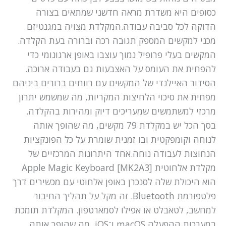
כסופים היא משדרת מראה חדשני שמתאים בצורה
הדוקה לכל סביבה עבודה.המקלדת מצויה במגנטיזם
מכני למקשים המספק תגובה רכה וברורה בעת הקלדה.
המקשים בעלי פרופיל נמוך עוצבו באופן ארגונומי כדי
להפחית את העומס על האצבעות גם בעבודה ארוכה.
הסידור האיילנדי של המקשים עם רווחים ברורים ביניהם
מפחית את סיכוי הלחיצות המקריות, מה שמשמש יתרון
מרכזי למשתמשים שמעריכים דיוק ומהירות בהקלדה.
בסך הכל יש במקלדת 79 מקשים, מה שהופך אותה
לנוחה וקומפקטית ובו זמנית שומרת על כל הפונקציות
הנחוצות לעבודה נוחה.אחד היתרונות המרכזיים של
מקלדת אלחוטית Apple Magic Keyboard [MK2A3]
הוא היכולת שלה לסנכרן באופן אלחוטי עם מכשירים דרך
פלטפורמת Bluetooth. זה מקל על תהליך החיבור
למחשב, לטאבלט או אפילו לסמארטפון. המקלדת תומכת
במערכות ההפעלה macOS ו־iOS, מה שהופך אותה