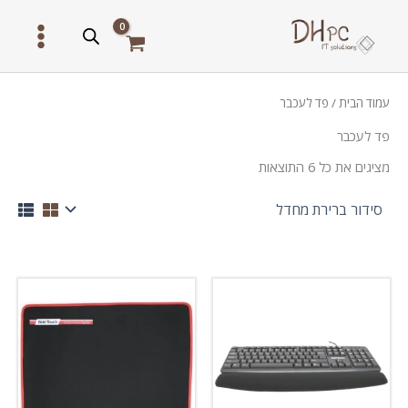
ילוג
תוכן
עמוד הבית
/ פד לעכבר
פד לעכבר
מציגים את כל ⁦6⁩ התוצאות