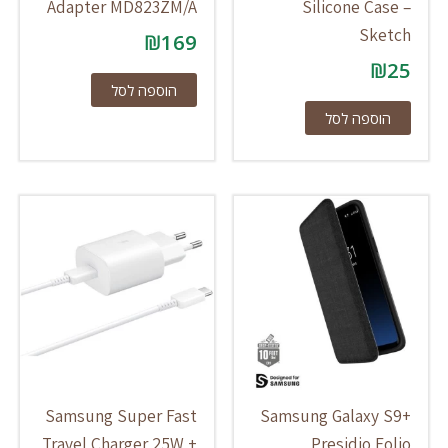
Adapter MD823ZM/A
Silicone Case –
Sketch
₪
169
₪
25
הוספה לסל
הוספה לסל
Samsung Super Fast
Samsung Galaxy S9+
Travel Charger 25W +
Presidio Folio