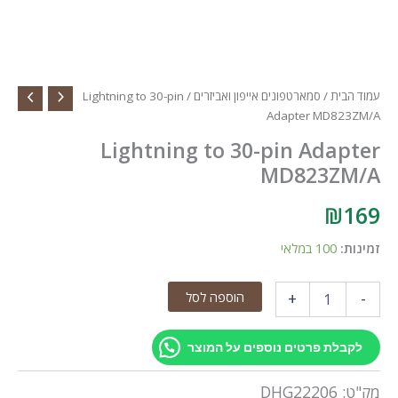
עמוד הבית
/
סמארטפונים אייפון ואביזרים
/ Lightning to 30-pin
Adapter MD823ZM/A
Lightning to 30-pin Adapter
MD823ZM/A
₪
169
זמינות:
100 במלאי
כמות
הוספה לסל
+
-
של
Lightning
to
לקבלת פרטים נוספים על המוצר
30-
pin
מק"ט:
DHG22206
Adapter