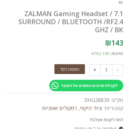
BK
ZALMAN Gaming Headset / 7.1
SURROUND / BLUETOOTH /RF2.4
GHZ / BK
₪
143
זמינות:
100 במלאי
כמות
הוספה לסל
+
-
של
ZALMAN
Gaming
לקבלת פרטים נוספים על המוצר
Headset
/
מק"ט:
DHG28839
7.1
SURROUND
קטגוריות:
ציוד היקפי
,
רמקולים ואוזניות
/
BLUETOOTH
למה לקנות אצלנו?
/RF2.4
משלוחים עד 7 ימי עסקים!