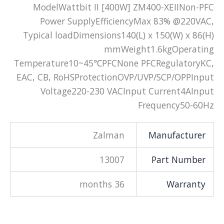
ModelWattbit II [400W] ZM400-XEIINon-PFC
Power SupplyEfficiencyMax 83% @220VAC,
Typical loadDimensions140(L) x 150(W) x 86(H)
mmWeight1.6kgOperating
Temperature10~45℃PFCNone PFCRegulatoryKC,
EAC, CB, RoHSProtectionOVP/UVP/SCP/OPPInput
Voltage220-230 VACInput Current4AInput
Frequency50-60Hz
Zalman
Manufacturer
13007
Part Number
36 months
Warranty