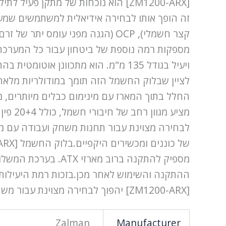
מספקות רמה נוספת של ביטחון עבור כל המערכת
ויעיל בגודל 135 מ"מ. הוא מתכוונ
לציין שבלוק החשמל הזה תומך במודולריות מלא
מספיק להתקנה ברוב
[ZM1200-ARX] יהפוך לבחירה מצוינת עבור משתמשים שצריכים מקור חשמל חזק ויציב למערכות שלהם.
Zalman
Manufacturer