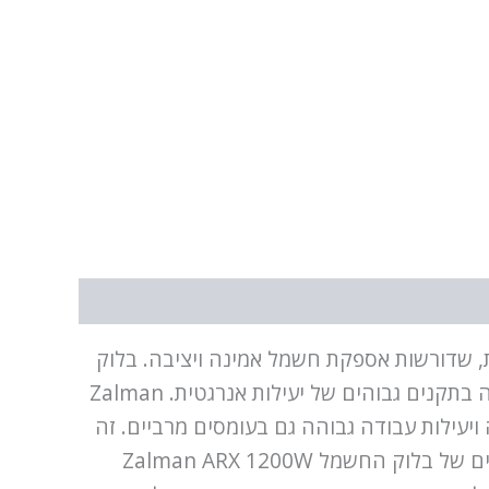
רכות מחשבים מודרניות, שדורשות אספקת חשמל אמינה ויציבה. בלוק
החשמל הזה מתאים בצורה אידיאלית להרכבות עם צריכת חשמל גבוהה, בזכות הספק של 1200 ואט ותמיכה בתקנים גבוהים של יעילות אנרגטית. Zalman
בטיח אובדן מינימלי של אנרגיה ויעילות עבודה גבוהה גם בעומסים מרביים. זה
חשוב במיוחד למשתמשים שמעוניינים לחסוך באנרגיה ולהפחית את רמת חום הפלט.אחד היתרונות המרכזיים של בלוק החשמל Zalman ARX 1200W