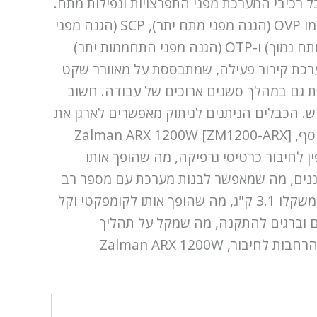
A), שמסייע לייצוב המתח ולהגנה על כל רכיבי המערכת מפני התפרצויות ונפילות מתח.
זה הופך אותו לבחירה אידיאלית למשתמשים שמעריכים עמידות וביטחון במערכת שלהם. טכנולוגיות הגנה כמו OVP (הגנה מפני מתח יתר), SCP (הגנה מפני
קצר חשמלי), OCP (הגנה מפני עומס יתר של זרם), OPP (הגנה מפני עומס יתר של כוח), UVP (הגנה מפני מתח נמוך) ו-OTP (הגנה מפני התחממות יתר)
ערכת קירור פעילה, שמתבססת על מאוורר שקט
טימלית גם במהלך סשנים ארוכים של עבודה. חשוב
. הכבלים הניתנים לניתוק מאפשרים לארגן את
החלל בתוך המארז עם מינימום כבלים מיותרים, מה שמסייע לשיפור זרימת האוויר ולהפחתת רמת הרעש.בנוסף, Zalman ARX 1200W [ZM1200-ARX]
מגוון רחב של חיבורי חשמל, כולל 20+4 פין ללוח האם, 4+4 פין ו-8 פין למעבד, כמו גם 8 חיבורי 6+2 פין לחיבור כרטיסי גרפיקה, מה שהופך אותו
 משחק ועבודה עם מספר כרטיסי גרפיקה. ישנם גם 16 חיבורי SATA לחיבור כוננים, מה שמאפשר לבנות מערכת עם מספר רב
של כוננים ומכשירים היקפיים.בלוק החשמל Zalman ARX 1200W [ZM1200-ARX] מגיע באורך 180 מ"מ ומשקלו 3.1 ק"ג, מה שהופך אותו לקומפקטי וקל
אחסון כבלים וברגים להתקנה, מה שמקל על תהליך
ההתקנה והשימוש לאחר מכן.בזכות רמת היעילות האנרגטית הגבוהה, מערכת הקירור האמינה והאפשרויות הרחבות לחיבור, Zalman ARX 1200W