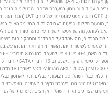
[ZM1200-ARX] הוא נוכחות של מתקן פעיל לתיקון מקדם הכוח (PFC
, מונעות תקלות ופגיעות בעבודה.בלוק החשמל מצויד במ
ן אוטומטית בהתאם לעומס, מה שמאפשר לשמור על טמפרטורה אופ
ה של הכבלים, מה שמקל על ההתקנה ומספק נוחות בשימוש
מציע 
לבחירה מצוינת עבור תחנות
 מארזי ATX. בערכת המשלוח כלול כבל חשמל, סט רצועות לכבלים, תיק ל