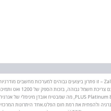
בלוק חשמל Zalman ARX 1200W [ZM1200-ARX] – זו פתרון ביצועים גבוהים למע
ARX 1200W [ZM1200-ARX] מוסמך לפי תקן 80 PLUS Platinum, מה שמ