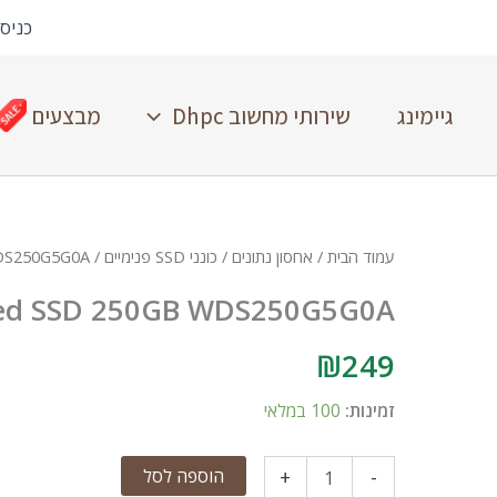
כניס
גיימינג
שירותי מחשוב Dhpc
מבצעים
עמוד הבית
/
אחסון נתונים
/
כונני SSD פנימיים
/ WD Green 2.5"/7 mm cased SSD 250GB WDS250G5G0A
sed SSD 250GB WDS250G5G0A
₪
249
זמינות:
100 במלאי
הוספה לסל
+
-