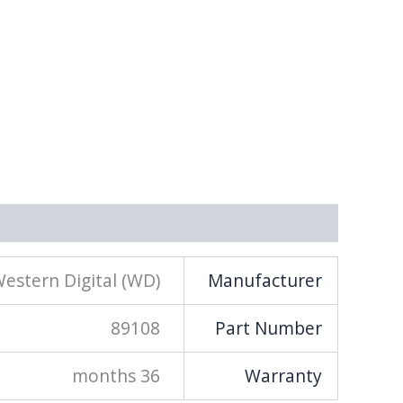
מידע נוסף
estern Digital (WD)
Manufacturer
89108
Part Number
36 months
Warranty