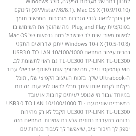
למגוון רחב של מערכות הפעלה, כולל Windows
(XP/Vista/7/8/8.1), Mac OS X (10.9/10.10) ולינוקס.
אין צורך לדאוג לגבי הגדרות מורכבות: המכשיר תומך
בפונקציית Plug and Play, מה שהופך את השימוש בו
לפשוט מאוד. שים לב שבשביל כמה גרסאות של Mac OS
X (10.5-10.8) ו-Windows 10 ייתכן שדרושים התקני
נהגים.עיצוב המתאם USB3.0 TO LAN 10/100/1000
TL-UE300 TP-LINK TL-UE300 גם ראוי לתשומת לב.
הוא קומפקטי ונייד, מה שהופך אותו לשותף אידיאלי עבור
ה-Ultrabook שלך. בזכות העיצוב הקפיצי שלו, תוכל
בקלות לקחת אותו איתך מבלי לדאוג לפגיעות. זה נוח
במיוחד עבור מי שנוסע לעיתים קרובות או עובד
במשרדים שונים.עם USB3.0 TO LAN 10/100/1000 TL-
UE300 TP-LINK TL-UE300 תקבל לא רק מהירות
גבוהה בהעברת נתונים אלא גם אמינות. המתאם הזה
יספק לך חיבור יציב, שיאפשר לך לעבוד בנוחות עם