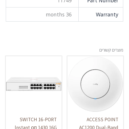
11749
Part Number
36 months
Warranty
מוצרים קשורים
SWITCH 16-PORT
ACCESS POINT
lnstant оп 1430 16G
AC1200 Dual-Band