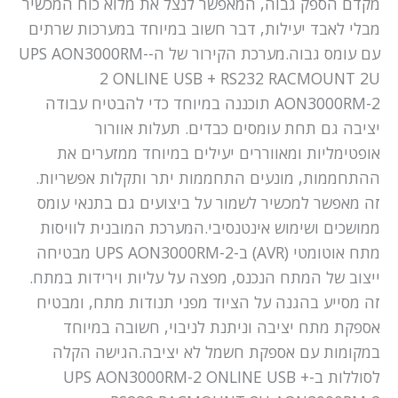
מקדם הספק גבוה, המאפשר לנצל את מלוא כוח המכשיר
מבלי לאבד יעילות, דבר חשוב במיוחד במערכות שרתים
עם עומס גבוה.מערכת הקירור של ה-UPS AON3000RM-
2 ONLINE USB + RS232 RACMOUNT 2U
AON3000RM-2 תוכננה במיוחד כדי להבטיח עבודה
יציבה גם תחת עומסים כבדים. תעלות אוורור
אופטימליות ומאווררים יעילים במיוחד ממזערים את
ההתחממות, מונעים התחממות יתר ותקלות אפשריות.
זה מאפשר למכשיר לשמור על ביצועים גם בתנאי עומס
ממושכים ושימוש אינטנסיבי.המערכת המובנית לוויסות
מתח אוטומטי (AVR) ב-UPS AON3000RM-2 מבטיחה
ייצוב של המתח הנכנס, מפצה על עליות וירידות במתח.
זה מסייע בהגנה על הציוד מפני תנודות מתח, ומבטיח
אספקת מתח יציבה וניתנת לניבוי, חשובה במיוחד
במקומות עם אספקת חשמל לא יציבה.הגישה הקלה
לסוללות ב-UPS AON3000RM-2 ONLINE USB +