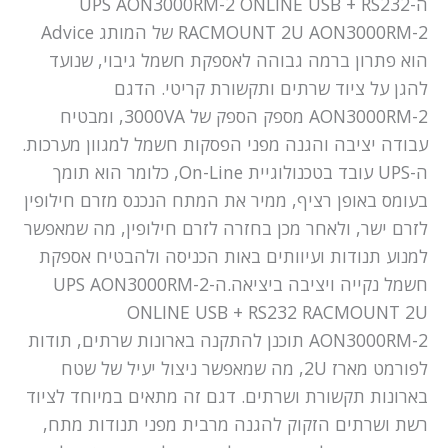
ה-UPS AON3000RM-2 ONLINE USB + RS232
RACMOUNT 2U AON3000RM-2 של המותג Advice
הוא פתרון ברמה גבוהה לאספקת חשמל גיבוי, שנועד
להגן על ציוד שרתים ותקשורת קריטי. הדגם
AON3000RM-2 מספק הספק של 3000VA, ומבטיח
עבודה יציבה והגנה מפני הפסקות חשמל למגוון מערכות.
ה-UPS עובד בטכנולוגיית On-Line, כלומר הוא תומך
בעומס באופן רציף, ממיר את המתח הנכנס מזרם חילופין
לזרם ישר, ולאחר מכן בחזרה לזרם חילופין, מה שמאפשר
למנוע תנודות ועיוותים באות הכניסה ולהבטיח אספקת
חשמל נקייה ויציבה ביציאה.ה-UPS AON3000RM-2
ONLINE USB + RS232 RACMOUNT 2U
AON3000RM-2 תוכנן להתקנה בארונות שרתים, תודות
לפורמט מארז 2U, מה שמאפשר ניצול יעיל של שטח
בארונות תקשורת ושרתים. דגם זה מתאים במיוחד לציוד
רשת ושרתים הזקוק להגנה מרבית מפני תנודות מתח,