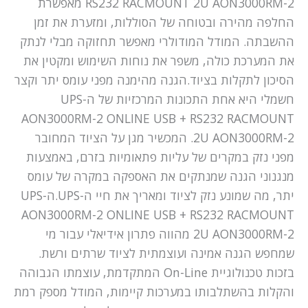
RS232 RACMOUNT 2U AON3000RM-2 מאפשרת
החלפה מהירה ובטוחה של הסוללות, ומזערת את זמן
ההשבתה. המודל המודולרי מאפשר תחזוקה מבלי לנתק
את המערכת כולה, משפר את נוחות השימוש ומקטין את
הסיכון לתקלות בציוד.הגנה מהימנה מפני עומס יתר וקצר
חשמלי היא אחת התכונות המרכזיות של ה-UPS
AON3000RM-2 ONLINE USB + RS232 RACMOUNT
2U AON3000RM-2. המכשיר מגן על הציוד המחובר
מפני נזק במקרים של עליות פתאומיות בזרם, באמצעות
מנגנוני הגנה שמנתקים את האספקה במקרה של עומס
יתר, מה שמונע נזק לציוד ומאריך את חיי ה-UPS.ה-UPS
AON3000RM-2 ONLINE USB + RS232 RACMOUNT
2U AON3000RM-2 מהווה פתרון אידיאלי עבור מי
שמחפש הגנה אמינה ועוצמתית לציוד שרתים ורשת.
בזכות טכנולוגיית On-Line המתקדמת, עוצמתו הגבוהה
והקלות בהשתלבותו במערכות קיימות, המודל מספק רמת