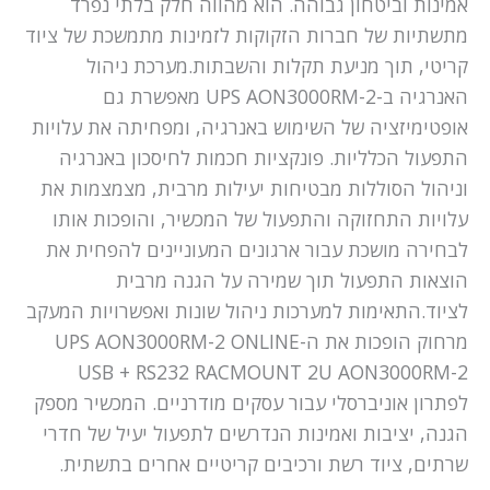
אמינות וביטחון גבוהה. הוא מהווה חלק בלתי נפרד
מתשתיות של חברות הזקוקות לזמינות מתמשכת של ציוד
קריטי, תוך מניעת תקלות והשבתות.מערכת ניהול
האנרגיה ב-UPS AON3000RM-2 מאפשרת גם
אופטימיזציה של השימוש באנרגיה, ומפחיתה את עלויות
התפעול הכלליות. פונקציות חכמות לחיסכון באנרגיה
וניהול הסוללות מבטיחות יעילות מרבית, מצמצמות את
עלויות התחזוקה והתפעול של המכשיר, והופכות אותו
לבחירה מושכת עבור ארגונים המעוניינים להפחית את
הוצאות התפעול תוך שמירה על הגנה מרבית
לציוד.התאימות למערכות ניהול שונות ואפשרויות המעקב
מרחוק הופכות את ה-UPS AON3000RM-2 ONLINE
USB + RS232 RACMOUNT 2U AON3000RM-2
לפתרון אוניברסלי עבור עסקים מודרניים. המכשיר מספק
הגנה, יציבות ואמינות הנדרשים לתפעול יעיל של חדרי
שרתים, ציוד רשת ורכיבים קריטיים אחרים בתשתית.