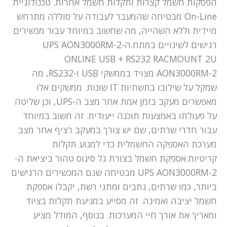
הפסקות חשמל קצרות ותקלות חשמל אחרות. טכנולוגיית
On-Line מבטיחה שהמעבר לעבודה על סוללה מתרחש
מיידית וללא השהייה, מה שחשוב במיוחד עבור מכשירים
רגישים לשינויים במתח.ה-UPS AON3000RM-2
ONLINE USB + RS232 RACMOUNT 2U
AON3000RM-2 מצויד בממשקי USB ו-RS232, מה
שמקל על שילובו בתשתיות IT שונות. ממשקים אלו
מאפשרים מעקב בזמן אמת אחר מצב ה-UPS, וכן שליטה
על פעולתו באמצעות תוכנה ייעודית. זה חשוב במיוחד
עבור חדרי שרתים, שם יש צורך במעקב רציף אחר מצב
מערכת האספקה החשמלית כדי למנוע תקלות
קריטיות.אספקת חשמל בצורת גל סינוס טהור ביציאת ה-
UPS AON3000RM-2 מבטיחה שגם המכשירים הרגישים
ביותר, כמו שרתים, נתבים ומתגי רשת, יקבלו אספקת
חשמל יציבה ואמינה. זה מסייע במניעת תקלות בציוד
ומאריך את אורך חיי המערכות. בנוסף, המודל מציע