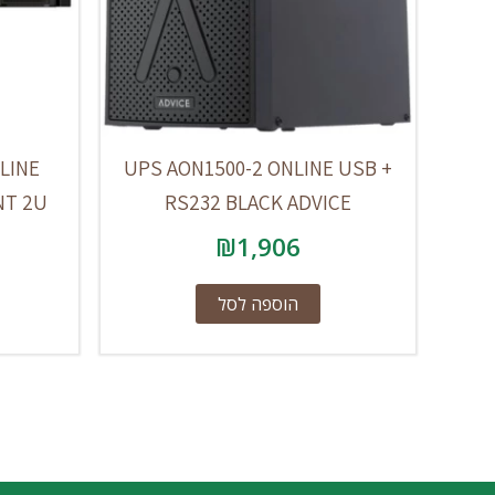
LINE
UPS AON1500-2 ONLINE USB +
NT 2U
RS232 BLACK ADVICE
₪
1,906
הוספה לסל