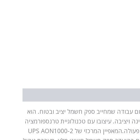
UPS AO הוא מכשיר בלתי נמנע לכל מקום עבודה שמחייב ספק חשמל יציב ובטוח. הוא
 ויציבה. עיצובו עם טכנולוגיית טרנספורמציה
כפולה מקנה ל-UPS זה יעילות גבוהה ופונקציונליות, מה שמקטין את האובדן של אנרגיה בעת החלפת מצבי פעולה.המאפיין המרכזי של UPS AON1000-2