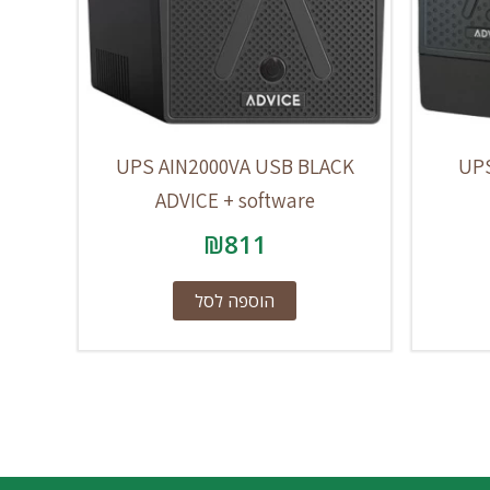
UPS AIN2000VA USB BLACK
UPS
ADVICE + software
₪
811
הוספה לסל