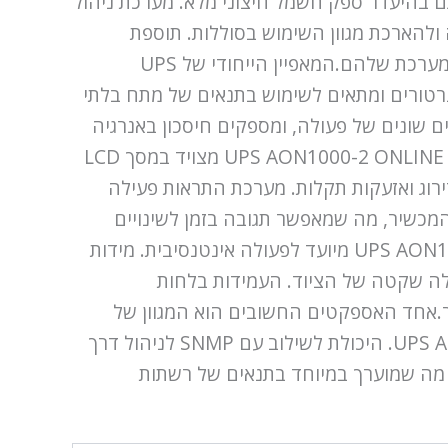
ות חיוניות במצב תקין גם בהיעדר ספק חשמל חיצוני מלא. מערכת ניהול
ולהארכת מגוון השימוש בסוללות. תוספת
סוללות נוספות דרך חיבור חיצוני מאפשרת למשתמשים להאריך את זמן ההפעלה האוטונומית לפי דרישות המערכת שלהם.המאפיין הייחודי של UPS
 הייעודיות שלו: המכשיר תואם גנרטורים ומתאים לשימוש בתנאים של מתח בלתי
. מצב עבודה עם ממיר תדרים ומצב ECO מדגישים את היכולת ההתאמה של UPS לתנאים שונים של פעולה, ומספקים חיסכון באנרגיה
והפחתת הוצאות בחשמל.למידע למשתמש על מצבו הנוכחי, UPS AON1000-2 ONLINE USB + RS232 BLACK ADVICE AON1000-2 מצויד במסך LCD
וג ואזעקות תקלות. מערכת התראות פעילה
מכשיר, מה שמאפשר תגובה בזמן לשינויים
בפעולת הציוד.המבנה הקונסטרוקטיבי של UPS AON1000-2 ONLINE USB + RS232 BLACK ADVICE AON1000-2 מיועד לפעולה אינטנסיבית. מידות
לה שקטה של הציוד. העמידות בלחות
יר.אחד האספקטים החשובים הוא המגוון של
אפשרויות הניהול והמוניטורינג שמציע UPS AON1000-2 ONLINE USB + RS232 BLACK ADVICE AON1000-2. היכולת לשילוב עם SNMP לניהול דרך
עיל, מה שמוערך במיוחד בתנאים של רשתות