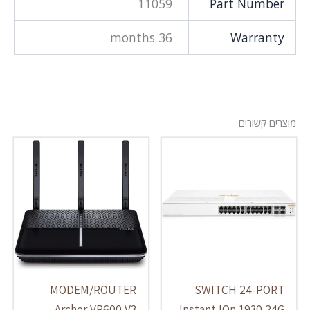
11059
Part Number
36 months
Warranty
מוצרים קשורים
MODEM/ROUTER
SWITCH 24-PORT
Archer VR600 V3
Instant IOn 1930 24G