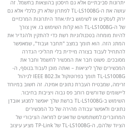
יתרונות סביבתיים אלא גם חיסכון בהוצאות בחשמל. זה
עושה את ה-TL-LS1008G לפתרון שלא רק כלכלי אלא גם
ירוק לעסקים או לשימוש ביתי.אחד היתרונות המרכזיים
של ה-TL-LS1008G הוא קלות השימוש בו. אין צורך
להיות מומחה בטכנולוגיות רשת כדי להתקין ולהגדיר את
המתג הזה. הוא תומך במצב "תחבר ועבוד", שמאפשר
להתחיל לעבוד בצורה מיידית בלי תהליכי הגדרה
מסובכים. פשוט חבר את המכשיר לחשמל וחבר את
המכשירים שלך ליציאות – ואתה מוכן לעבוד.בנוסף, ה-
TL-LS1008G תומך בפרוטוקול IEEE 802.3x לניהול
זרימה, שמבטיח העברת נתונים אמינה. זה חשוב במיוחד
ליישומים שדורשים רוחב פס גבוה ויציבות בחיבור.
השימוש ב-TL-LS1008G ברשת שלך יאפשר למנוע אובדן
נתונים ולאפשר עבודה מהירה של כל המכשירים
המחוברים.למשתמשים שדואגים למראה הציבורי של
הציוד שלהם, ה-TL-LS1008G של TP-Link מציע עיצוב