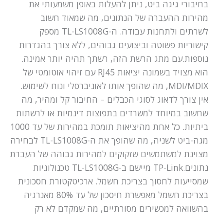
בחיבורי גיגה ביט, ניתן להעלות באופן משמעותי את
מהירות ההעברה של הנתונים, מה שמאוד חשוב
לשרתים ולתחנות עבודה. ה-TL-LS1008G מספק
קישוריות פשוטה וביצועים גבוהים, ללא צורך בהגדרות
נוספות.עם מתג הרשת הזה, רשתך תהיה יותר אמינה.
הוא מצויד בשמונה יציאות RJ45 עם זיהוי אוטומטי של
MDI/MDIX, מה שהופך אותו לאוניברסלי ונוח לשימוש.
אין צורך לדאוג לסוגי הכבלים – החיבור קל ומהיר, מה
שחשוב במיוחד למשרדים בתפוצות דינמיות או לרשתות
ביתיות. כל אחת מהיציאות תומכת במהירות של עד 1000
מגה-ביט לשניה, מה שהופך את ה-TL-LS1008G לבחירה
מצוינת למשתמשים שזקוקים למהירות גבוהה של העברת
נתונים.TP-Link מיישם ב-TL-LS1008G טכנולוגיות
שמסייעות לחסוך בצריכת חשמל. ארכיטקטורת חסכונית
בצריכת חשמל מאפשרת חיסכון של עד 80% מאנרגיה
בהשוואה למכשירים מסורתיים, מה שמקדם לא רק