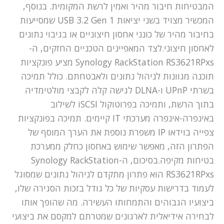
המבטיחות חיבור מהיר ואמין לרשת המקומית. בנוסף,
המכשיר מצויד בשני יציאות USB 3.2 Gen 1 שמסייעות
בחיבור מהיר של כונני אחסון חיצוניים או בגיבוי נתונים
לאחסון חיצוני.לצד המאפיינים הטכניים החזקים, ה-
Synology RackStation RS3621RPxs מציע פונקציות
תוכנה מגוונות לניהול נתונים ולאבטחתם. כולל תמיכה
בשרתי UPnP ו-DLNA לגישה קלה לקבצי מולטימדיה
בתוך הרשת, ותמיכה בפרוטוקול iSCSI לשילוב
באינפרה-אינפרה מערכתי IT קיימים. תמיכה בפונקציות
צפייה בוידאו IP משפרת נוספת את הערך המוסף של
הפתרון הזה, מאפשר שימוש באחסון כחלק ממערכת
בטיחות מקיפה.בסיכום, ה-Synology RackStation
RS3621RPxs הוא פתרון מתקדם לניהול נתונים שמסוגל
לעמוד בדרישות עסקיות של כל גודל בזכות הסגירה שלו,
ביצועיו הגבוהים והתמחותו העשירה. מה שהופך אותו
לבחירה אידיאלית לארגונים שמטרתם למקסם את ביצועי