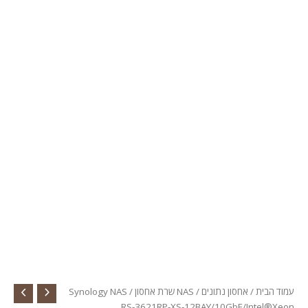
עמוד הבית
/
אחסון נתונים
/
NAS שרת אחסון
/ Synology NAS
RS-3621RP-XS-12BAY/10GbE/Intel®Xeon