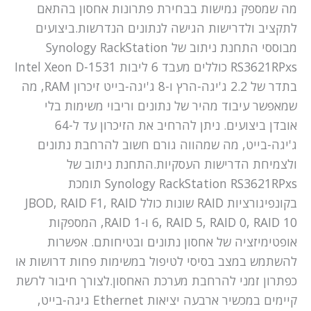
מה שמספק גמישות בבחירת פתרונות אחסון בהתאם
לתקציב ולדרישות הגישה לנתונים הנדרשות.ביצועים
מבוססי התחנת ניתוב של Synology RackStation
RS3621RPxs כוללים מעבד 6 ליבות Intel Xeon D-1531
בתדר של 2.2 ג'יגה-הרץ ו-8 ג'יגה-בייט זיכרון RAM, מה
שמאפשר עיבוד מהיר של נתונים וריבוי משימות בלי
אובדן ביצועים. ניתן להרחיב את הזיכרון עד ל-64
ג'יגה-בייט, מה שמהווה גורם חשוב להרחבת נתונים
ולצמיחת הדרישות העסקיות.התחנת ניתוב של
Synology RackStation RS3621RPxs תומכת
בקונפיגורציות RAID שונות כולל JBOD, RAID F1, RAID
6, RAID 5, RAID 0, RAID 10 ו-RAID 1, המספקות
אופטימיזציה של אחסון נתונים ובטיחותם. אפשרות
להשתמש במצב בסיסי לטיפול במשימות פחות דרושות או
כפתרון זמני להרחבת מערכת האחסון.לצורך חיבור לרשת
קיימים במכשיר ארבעה יציאות Ethernet גיגה-בייט,