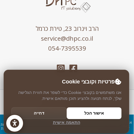
הרב וינרוב 23, טירת כרמל
service@dhpc.co.il
054-7395539
פרטיות וקובצי Cookie
אנו משתמשים בקובצי Cookie כדי לשפר את חווית הגלישה
שלך, לנתח תנועה ולהציע תוכן מותאם אישית.
כל הזכויות שמורות © 2026 DHPC
אבטחה וניטור 24/7 ע"י
Weblock
אישור הכל
דחייה
עיצוב ופיתוח ע"י
Logicode
אנו משתמשים בעוגיות כדי להבטיח חוויית שימוש מיטבית
התאמה אישית
מדיניות
אישור
באתר שלנו. אם תמשיך להשתמש באתר, נניח שאתה
פרטיות
מסכים לכך.