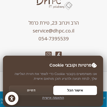
הרב וינרוב 23, טירת כרמל
service@dhpc.co.il
054-7395539
פרטיות וקובצי Cookie
אנו משתמשים בקובצי Cookie כדי לשפר את חווית הגלישה
שלך, לנתח תנועה ולהציע תוכן מותאם אישית.
כל הזכויות שמורות © 2026 DHPC
אבטחה וניטור 24/7 ע"י
Weblock
אישור הכל
דחייה
עיצוב ופיתוח ע"י
Logicode
אנו משתמשים בעוגיות כדי להבטיח חוויית שימוש מיטבית
התאמה אישית
מדיניות
אישור
באתר שלנו. אם תמשיך להשתמש באתר, נניח שאתה
פרטיות
מסכים לכך.