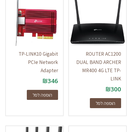
TP-LINK10 Gigabit
ROUTER AC1200
PCIe Network
DUAL BAND ARCHER
Adapter
MR400 4G LTE TP-
LINK
₪
346
₪
300
הוספה לסל
הוספה לסל