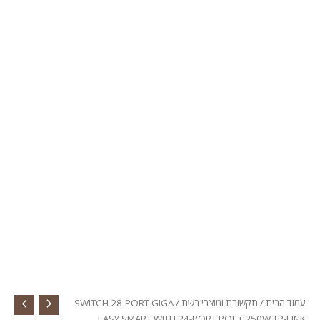
עמוד הבית
/
תקשורת ומוצרי רשת
/ SWITCH 28-PORT GIGA
EASY SMART WITH 24-PORT POE+ 250W TP-LINK