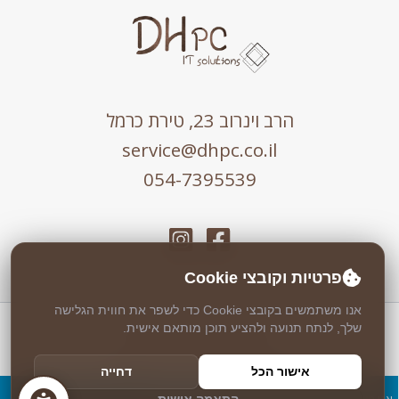
הרב וינרוב 23, טירת כרמל
service@dhpc.co.il
054-7395539
פרטיות וקובצי Cookie
אנו משתמשים בקובצי Cookie כדי לשפר את חווית הגלישה
שלך, לנתח תנועה ולהציע תוכן מותאם אישית.
כל הזכויות שמורות © 2026 DHPC
אבטחה וניטור 24/7 ע"י
Weblock
אישור הכל
דחייה
עיצוב ופיתוח ע"י
Logicode