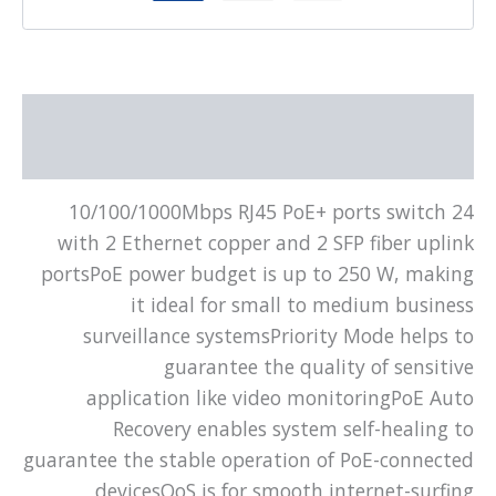
תיאור
מידע נוסף
24 10/100/1000Mbps RJ45 PoE+ ports switch
with 2 Ethernet copper and 2 SFP fiber uplink
portsPoE power budget is up to 250 W, making
it ideal for small to medium business
surveillance systemsPriority Mode helps to
guarantee the quality of sensitive
application like video monitoringPoE Auto
Recovery enables system self-healing to
guarantee the stable operation of PoE-connected
devicesQoS is for smooth internet-surfing