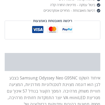
ביטול עסקה - מדיניות החזרה קלה
רכישה מאובטחת - מחירים אטקרטיביים
ריכשה מאובטחת באמצעות
תיאור
מידע נוסף
איחוד השקט Samsung Odyssey Neo G95NC בצבע
לבן הוא דוגמה מצוינת לטכנולוגיות מודרניות, המציעה
חוויית משחק מרהיבה. המסך הקעור בגודל 57 אינץ' עם
מטריצת VA miniLED יוצר התמקדות חזותית מרהיבה,
מספק תמונות בהירות ומדויקות ברזולוציה של