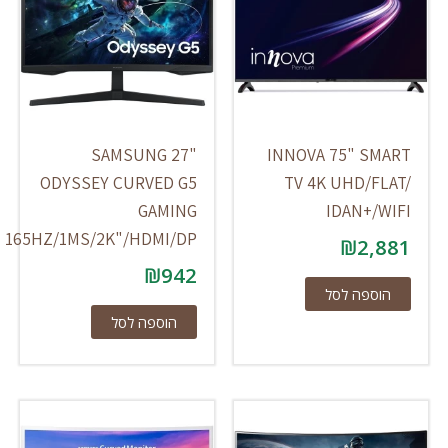
SAMSUNG 27"
INNOVA 75" SMART
ODYSSEY CURVED G5
TV 4K UHD/FLAT/
GAMING
IDAN+/WIFI
165HZ/1MS/2K"/HDMI/DP
₪
2,881
₪
942
הוספה לסל
הוספה לסל