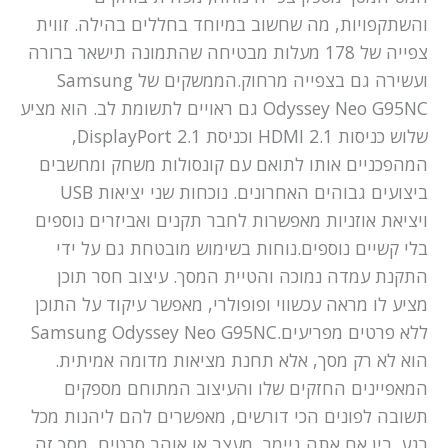
והשתקפויות, מה שחשוב במיוחד בחללים בהילה. זווית
צפייה של 178 מעלות מבטיחה שהתמונה תישאר ברורה
ועשירה גם בצפייה מרחוק.הממשקים של Samsung
Odyssey Neo G95NC גם ראויים לתשומת לב. הוא מציע
שלוש כניסות HDMI 2.1 וכניסת DisplayPort 2.1,
המהפכניים אותו לתואם עם קונסולות משחק ומחשבים
ביצועים גבוהים האחרונים. נוכחות שני יציאות USB
ויציאת אוזניות מאפשרות לחבר תקנים ואביזרים נוספים
בלי קשיים נוספים.נוחות בשימוש מובטחת גם על ידי
התקנת עמדה נמוכה והטיית המסך. עיצוב חסר תוכן
מציע לו מראה עכשווי ופופולרי, מאפשר עיקוד על התוכן
ללא פרטים מפריעים.Samsung Odyssey Neo G95NC
הוא לא רק מסך, אלא תחנת מציאות מדומה אמיתית.
המאפיינים החזקים שלו והעיצוב המתוחם מספקים
תשובה לפונים הכי דורשים, מאפשרים להם ליהנות מכל
רגע. בין אם אתה גיימר, מעצב או אוהב סרטים, מסך זה