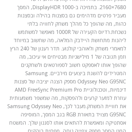
7680×2160. בתמיכה ב-DisplayHDR 1000, המסך
מעביר פרטים מדהימים גם בסצנות בהילה ובסצנות
כהות, מה שהופך כל מהלך משחק לחוויה בלתי
נשכחת.רדיוס הקעירה של 1000R מאפשר למשתמש
ליהנות מתחושת היידבק המלאה, מה שחשוב במיוחד
למאמרי משחק ולאוהבי קולנוע. תדר רענון של 240 הרץ
וזמן תגובה של 1 מילישניות מבטיחים אי עיכוב, מה
שהופך אותו לאספקט חשוב לספורטאים ולשחקנים
המטרידים להשגת ביצועים מירביים. Samsung
Odyssey Neo G95NC מספק הצגה יציבה של סצנות
דינמיות, וטכנולוגיית AMD FreeSync Premium Pro
עוזרת למזער קרעים ולהפסקות, מה שמשפר משמעותית
את חוויית המשחק.מעבר לכך, Samsung Odyssey Neo
G95NC מצויד בתאורת RGB בגב המסך, המוסיפה
אסתטיקה ומאפשרת להתאים אותו לסגנון שלך. המשטח
המט המסך מספק צפייה נוחה, מפחית בוהקים