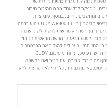
 סטרימינג של וידאו באיכות גבוהה והעברת כמויות גדולות של
 לשרת בו זמנית מספר מכשירים, ומספקת לכל אחד מהם מהירות חיבור
ים ומחשבים ניידים. בנוסף, פונקציית
Beamforming מחזקת את האות לכיוון המכשירים הפעילים, משפרת את איכות הקשר ומרחיבה את שטח הכיסוי.הביטחון ב-CUDY WR3000-IL הוא ברמה
 זה מבטיח הגנה על הנתונים המועברים ומונע גישה לא מורשית לרשת. לשימוש נוח,
ם מבלי לפגוע בביטחון הרשת הראשית.הניהול
ות מירבית. המשתמשים יכולים להגדיר את הפרמטרים
של הרשת, לשלוט במכשירים המחוברים ואפילו לעדכן את הקושחה של המכשיר ישירות דרך הדפדפן, מבלי לדרוש ידע טכני מיוחד.לסיכום, CUDY
והים, שיספק חיבור מהימן ומהיר בכל סביבה, אם בבית ואם במשרד.
רימינג באיכות גבוהה, כל זה ללא הפרעות וללא