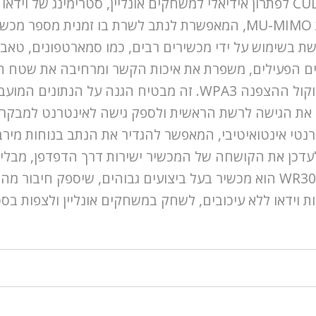
GHz. פרמטרים אלה הופכים את CUDY WR3000-IL לפתרון אידיאלי למשחקים אונליין,
נתונים.ב-CUDY WR3000-IL מיושמת טכנולוגיית MU-MIMO, המאפשרת לנתב
 בשימוש על ידי מכשירים רבים, כמו סמארטפונים, טאבלט
גבוהה בזכות התמיכה בגרסה האחרונה של פרוטוקול ההצפנה WPA3.
 את הגישה לרשת הראשית ולספק גישה לאינטרנט למבקרי
רך ממשק אינטרנטי אינטואיטיבי, המאפשר להגדיר את הנתב בנוח
WR3000-IL AX3000 Gigabit Wi-Fi 6 Mesh Router הוא מכשיר בעל ביצועים גב
ת וידאו ללא עיכובים, לשחק במשחקים אונליין ולצפות בסט