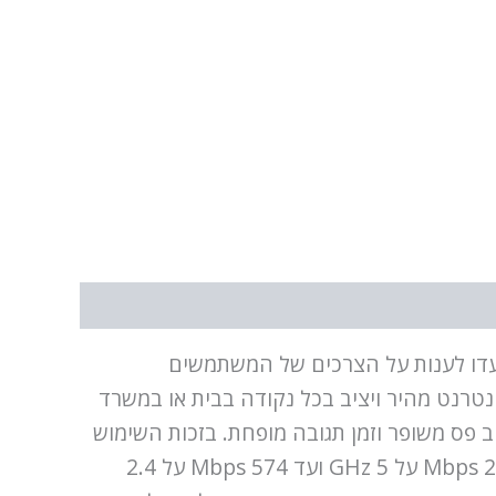
חדש ביותר של נתבים, שנועדו לענות על הצרכים של המשתמשים
נטרנט מהיר ויציב בכל נקודה בבית או במשרד
CUDY WR3000-I היא התמיכה בתקן Wi-Fi 6 (802.11ax), שמספק רוחב פס משופר וזמן תגובה מופחת. בזכות השימוש
בשני טווחי תדרים — 2.4 GHz ו-5 GHz — הנתב מסוגל להגיע למהירות העברת נתונים מרבית של עד 2402 Mbps על 5 GHz ועד 574 Mbps על 2.4