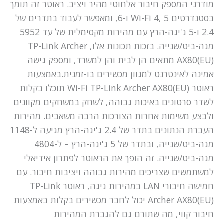
מודרני המספק חיבור אלחוטי מהיר ויציב. ראוטר זה תומך
בסטנדרטים Wi-Fi 4, 5 ו-6, ומאפשר לעבוד בתדרים של
2.4 ו-5 ג'יגה-הרץ עם מהירות מקסימלית של עד 5952
מגה-ביט/שנייה. בזכות תכונות אלו, TP-Link Archer
AX80(EU) מתאים הן לבית והן למשרד, ומספק גישה
אמינה לאינטרנט למגוון מכשירים בו-זמנית.באמצעות
ראוטר Wi-Fi TP-Link Archer AX80(EU) תוכלו בקלות
לשדר סרטונים באיכות גבוהה, לשחק במשחקים מקוונים
ולבצע משימות אחרות הצורכות הרבה משאבים. מהירות
העברת הנתונים בתדר של 2.4 ג'יגה-הרץ מגיעה ל-1148
מגה-ביט/שנייה, ובתדר של 5 ג'יגה-הרץ – ל-4804
מגה-ביט/שנייה. זה הופך את הראוטר לפתרון אידיאלי
למשתמשים שצריכים מהירות גבוהה ויציבות חיבור. עם
חמישה חיבורי LAN במהירות גיגה, ראוטר TP-Link
Archer AX80(EU) יכול לחבר מכשירים בקלות באמצעות
חיבור קווי, מה שתורם גם להגברת המהירות