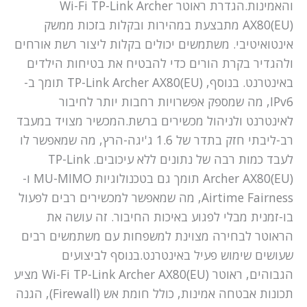
והאמינות.הגדרת ראוטר Wi-Fi TP-Link Archer
AX80(EU) מתבצעת במהירות ובקלות בזכות ממשק
אינטואיטיבי. משתמשים יכולים בקלות ליצור רשת אורחים
ולהגדיר בקרת הורים כדי להבטיח את בטיחות הילדים
באינטרנט. בנוסף, TP-Link Archer AX80(EU) תומך ב-
IPv6, מה שמספק אפשרויות רחבות יותר לחיבור
לאינטרנט ולניהול מכשירים ברשת.המכשיר מצויד במעבד
רב-ליבתי חזק בתדר של 1.6 ג'יגה-הרץ, מה שמאפשר לו
לעבד כמות רבה של נתונים ללא עיכובים. TP-Link
Archer AX80(EU) תומך גם בטכנולוגיות MU-MIMO ו-
Airtime Fairness, מה שמאפשר למכשירים רבים לפעול
בו-זמנית מבלי לפגוע באיכות החיבור. זה עושה את
הראוטר לבחירה מצוינת למשפחות עם משתמשים רבים
שעושים שימוש פעיל באינטרנט.בנוסף לביצועים
הגבוהים, ראוטר Wi-Fi TP-Link Archer AX80(EU) מציע
תכונות אבטחה אמינות, כולל חומת אש (Firewall), הגנה