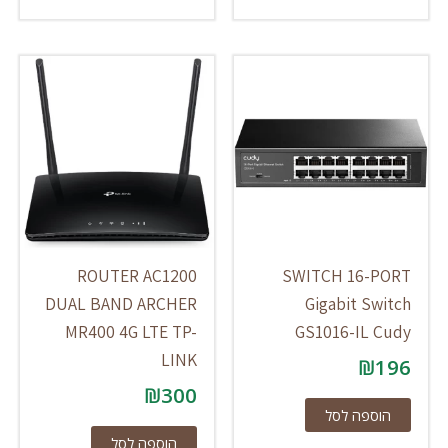
ROUTER AC1200
SWITCH 16-PORT
DUAL BAND ARCHER
Gigabit Switch
MR400 4G LTE TP-
GS1016-IL Cudy
LINK
₪
196
₪
300
הוספה לסל
הוספה לסל