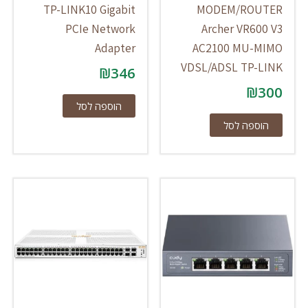
TP-LINK10 Gigabit
MODEM/ROUTER
PCIe Network
Archer VR600 V3
Adapter
AC2100 MU-MIMO
VDSL/ADSL TP-LINK
₪
346
₪
300
הוספה לסל
הוספה לסל