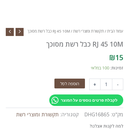
עמוד הבית
/
תקשורת ומוצרי רשת
/ RJ 45 10M כבל רשת מסוכך
RJ 45 10M כבל רשת מסוכך
₪
15
זמינות:
100 במלאי
כמות
הוספה לסל
+
-
של
RJ
45
לקבלת פרטים נוספים על המוצר
10M
כבל
מק"ט:
DHG16865
קטגוריה:
תקשורת ומוצרי רשת
רשת
מסוכך
למה לקנות אצלנו?