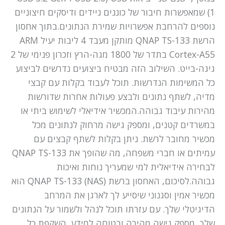
1) שמאפשרות חיבור של כוננים ניידים ודיסקים חיצוניים
נוספים להרחבת אפשרויות שמירת הנתונים.בתוך אחסון
הרשת QNAP TS-133 מותקן מעבד 4 ליבות יעיל ARM
Cortex-A55 בתדר של 1800 מגה-הרץ וזכרון פנימי של 2
גיגה-בייט. השילוב הזה מבטיח ביצועים נדרשים לביצוע
כל המשימות הנדרשות. תוכל לעבוד בקלות עם קבצי
מדיה, לשתף נתונים ולבצע פעולות אחרות שדורשות
מהירות עיבוד גבוהה.המכשיר אידיאלי לשימוש ביתי או
במשרדים קטנים, ומספק גישה מרחוק לנתונים מכל
מכשיר מחובר לרשת. ניתן בקלות לשתף קבצים עם
עמיתים או חברי משפחה, מה שהופך את QNAP TS-133
לבחירה אידיאלית למי שמעריך נוחות ואיכות
גבוהה.לסיכום, האחסון ברשת (NAS) QNAP TS-133 הוא
מכשיר אמין וסגנוני שיסייע לך לארגן את המרחב
הדיגיטלי שלך. עם עזרתו תוכל לנהל ולשמור על הנתונים
שלך, מספק גישה מהירה ובטוחה למידע. השקפת כל