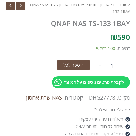
עמוד הבית
/
אחסון נתונים
/
NAS שרת אחסון
/ QNAP NAS TS-
133 1BAY
QNAP NAS TS-133 1BAY
₪
590
זמינות:
100 במלאי
כמות
הוספה לסל
+
-
של
QNAP
NAS
לקבלת פרטים נוספים על המוצר
TS-
133
מק"ט:
DHG27778
קטגוריה:
NAS שרת אחסון
1BAY
למה לקנות אצלנו?
משלוחים עד 7 ימי עסקים!
שירות לקוחות - זמינות 24/7
ביטול עסקה - מדיניות החזרה קלה