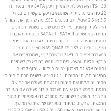
TS-133 היא היכולת להתקין דיסק SATA יחיד בנפח עד
22 טרה-בייט. ניתן להשתמש בדיסקים קשיחים בגודל
3.5 או 2.5 אינץ', וגם בכוננים SSD, מה שהופך את המודל
הזה לפתרון אוניברסלי לצרכים שונים בשמירת נתונים.
תמיכה בממשקים SATA II ו-SATA III מבטיחה העברת
נתונים מהירה, מה שחשוב במיוחד לעבודה עם נפחי
מידע גדולים.ה-NAS QNAP TS-133 מציע גם תמיכה
במערכת צפייה בוידאו IP ובשרת FTP, שמרחיבים את
פונקציונליותו ומאפשרים להשתמש בה לא רק לשמירת
נתונים אלא גם לארגון צפייה בוידאו ושיתוף קבצים.
החיבור הרשתי מהירותו 1 גיגה-ביט לשניה מבטיח חיבור
מהיר ויציב.למניעת חימום והבטחת פעולה אמינה של
הנפח, המכשיר מגיע עם מערכת קירור פעילה עם מאוורר
אחד. זה מאפשר לשמור על טמפרטורה אופטימלית בתוך
המכשיר, שחשוב במיוחד במקרים של שימוש ממושך.
בנוסף, ישנם שני יציאות USB (USB 2.0 ו-USB 3.2 Gen