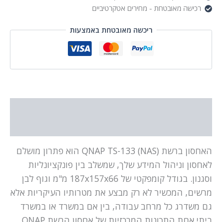
רכישה מאובטחת - מחירים אטקרטיביים
ריכשה מאובטחת באמצעות
תיאור
מידע נוסף
האחסון ברשת (NAS) QNAP TS-133 הוא פתרון מושלם
לאחסון וניהול המידע שלך, שמשלב בין פונקציונליות
וסגנון. בגודל קומפקטי של 187x157x66 מ"מ וגוף לבן
מרשים, המכשיר לא רק מבצע את מטרותיו העיקריות אלא
גם משדרג כל מרחב עבודה, בין אם במשרד או במשרד
ביתי.אחת התכונות המרכזיות של אחסון הרשת QNAP