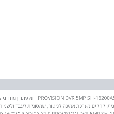
5N-5L 1080P 2TB 16CAM SH-16200A5N-5L
 להקים מערכת אמינה לניטור, שמסוגלת לעבד ולשמור נתו