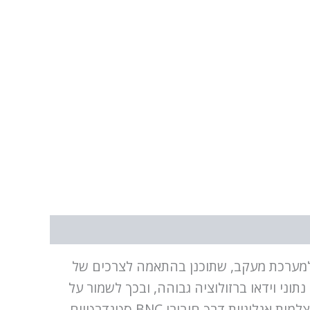
PROVISION DVR 5MP SH-16200A הוא פתרון מודרני למערכת מעקב, שתוכנן בהתאמה לצרכים של
ני וידאו ברזולוציה גבוהה, ובכך לשמור על
הביטחון במתקנים בכל קנה מידה. PROVISION DVR 5MP SH-16200A5N-5L תומך בחיבור של עד 16 מצלמות אנלוגיות דרך חיבורי BNC סטנדרטיים,