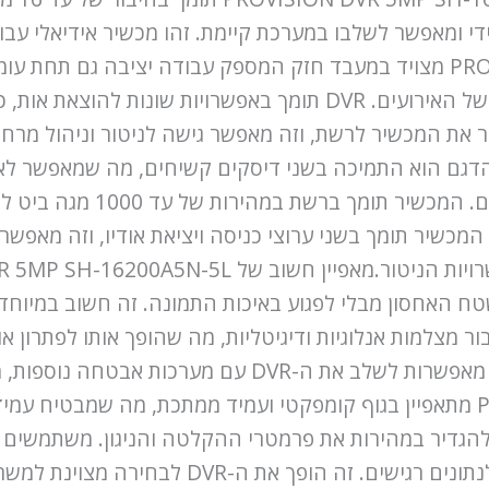
מכשיר היברידי ומאפשר לשלבו במערכת קיימת. זהו מכשיר אידיאלי 
וגמישות.PROVISION DVR 5MP SH-16200A5N-5L מצויד במעבד חזק המספק עבוד
ר את המכשיר לרשת, וזה מאפשר גישה לניטור וניהול מרחו
להגביר את האמינות או את מהי
ות IP ברזולוציה גבוהה. המכשיר תומך בשני ערוצי כניסה ויציאת אודיו,
טח האחסון מבלי לפגוע באיכות התמונה. זה חשוב במיוח
ר מצלמות אנלוגיות ודיגיטליות, מה שהופך אותו לפתרון א
חדשות. תמיכת RS-485 וכניסות/יציאות לאזעקות מאפשרות לש
כולל.PROVISION DVR 5MP SH-16200A5N-5L מתאפיין בגוף קומפקטי ועמיד ממתכת
הגדיר במהירות את פרמטרי ההקלטה והניגון. משתמשים 
מערכת הרשאות, מה שמונע גישה בלתי מורשית לנת