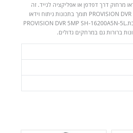
 המכשיר ולצפות בווידאו מרחוק דרך דפדפן או אפליקציה לנייד. זה
מקל מאוד על הניהול ומאפשר לעקוב אחרי המתרחש בכל עת ומכל מקום בעולם. PROVISION DVR 5MP SH-16200A5N-5L תומך בתכונות ניתוח וידאו
חכמות כמו זיהוי תנועה וזיהוי פנים, מה שעוזר להפחית את כמות האזעקות השגויות ומשפר את יעילות המערכת.PROVISION DVR 5MP SH-16200A5N-5L