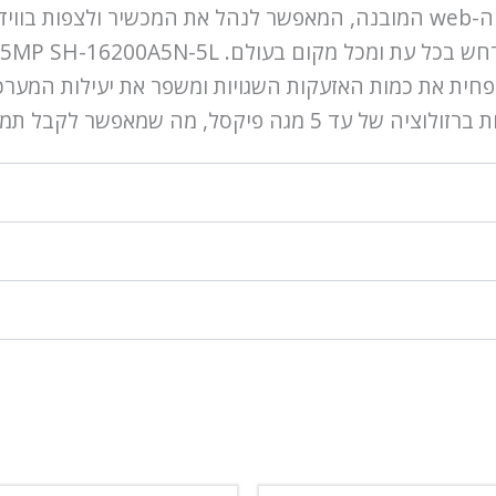
גבוהה של אבטחה ובקרה.יתרון נוסף הוא ממשק ה-web המובנה, המאפשר לנהל את
בל תמונות ברורות גם במרחקים גדולים.