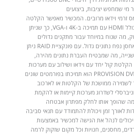
עבור מי שמחפש יציבות, ביצועים
ה יציבה גם תחת עומס זרמי וידאו מרובים. המכשיר מאפשר הקלטה
וצפייה חלקה ב-1080p, וזה חשוב לניתוח מדויק של האירועים. DVR תומך באפשרויות שונות להוצאת אות, כולל HDMI עם תמיכה ב-4K ו-VGA, כך שניתן
ק, מה שנוח במיוחד עבור מתקנים גדולים
ומערכות מבוזרות.אחד מהיתרונות העיקריים של הדגם הוא התמיכה בשני דיסקים קשיחים, מה שמאפשר לאחסן נפח נתונים גדול. עם פונקציית RAID ניתן
רות הגישה לנתונים. המכשיר תומך ברשת במהירות של עד 1000 מגה ביט לשנייה, מה שמבטיח העברת נתונים מהירה,
 וזה מאפשר הקלטת קול יחד עם וידאו ושילוב עם מערכות
אזעקה ותקשורת דו-כיוונית, מה שמרחיב את אפשרויות הניטור.מאפיין חשוב של PROVISION DVR 5MP SH-16200A5N-5L הוא תמיכתו בפורמטים שונים
ד לשמירה ממושכת של הקלטות או לארכוב
וניברסלי לשדרוג מערכות קיימות או להקמת
לב את ה-DVR עם מערכות אבטחה נוספות, מה שהופך אותו לחלק מפתרון אבטחה
, מה שמבטיח עמידות לאורך זמן ויכולת להתמודד עם תנאי סביבה
יכולים לנהל את הגישה למכשיר באמצעות
ונים רגישים. זה הופך את ה-DVR לבחירה מצוינת למשרדים, מחסנים, חנויות וכל מקום שזקוק לרמה