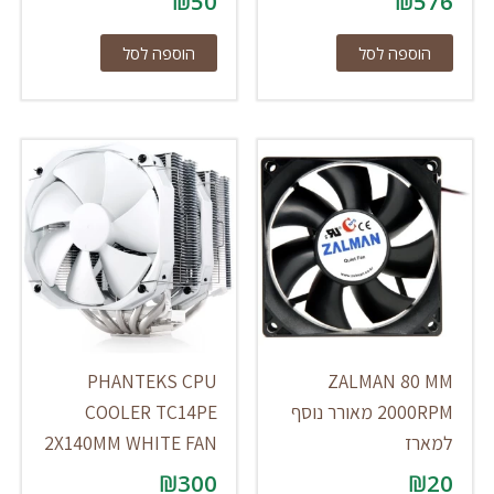
₪
50
₪
576
הוספה לסל
הוספה לסל
PHANTEKS CPU
ZALMAN 80 MM
2000RPM מאורר נוסף
COOLER TC14PE
למארז
2X140MM WHITE FAN
₪
300
₪
20