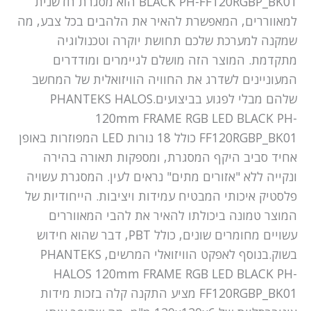
BLACK PH-FF120RGBP_BK01 הוא מסגרת חדשנית
למאווררים, המאפשרת להאיר את הלהבים בכל צבע, מה
שמקנה למערכת שלכם תחושת יוקרה וטכנולוגיה
מתקדמת. המוצר הזה מושלם לגיימרים ומודדרים
המעוניינים לשדרג את החוויה הוויזואלית של המחשב
שלהם מבלי לפגוע בביצועים.PHANTEKS HALOS
120mm FRAME RGB LED BLACK PH-
FF120RGBP_BK01 כולל 18 נורות LED המפוזרות באופן
אחיד סביב היקף המסגרת, ומספקות תאורה בהירה
ונקייה ללא "אזורים מתים" נראים לעין. המסגרת עשויה
פלסטיק איכותי המבטיח עמידות ויציבות. הייחודיות של
המוצר טמונה ביכולתו להאיר את להבי המאווררים
עשויים מחומרים שונים, כולל PBT, דבר שהוא חידוש
בשוק.בנוסף לאפקט הוויזואלי המרשים, PHANTEKS
HALOS 120mm FRAME RGB LED BLACK PH-
FF120RGBP_BK01 מציע התקנה קלה בזכות מידות