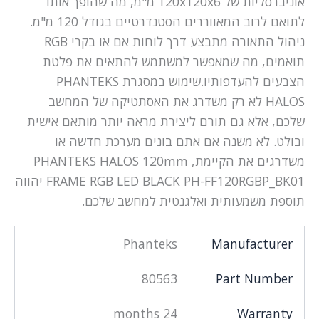
אוניברסליות של 120x120x6 מ"מ, מה שהופך אותו
לתואם לרוב המאווררים הסטנדרטיים בגודל 120 מ"מ.
ניהול התאורה מתבצע דרך לוחות אם או בקרי RGB
תואמים, מה שמאפשר למשתמש להתאים את פלטת
הצבעים להעדפותיו.שימוש במסגרת PHANTEKS
HALOS לא רק משדרג את האסתטיקה של המחשב
שלכם, אלא גם תורם ליצירת מראה יותר מותאם אישית
ובולט. לא משנה אם אתם בונים מערכת חדשה או
משדרגים את הקיימת, PHANTEKS HALOS 120mm
FRAME RGB LED BLACK PH-FF120RGBP_BK01 יהווה
תוספת משמעותית ואלגנטית למחשב שלכם.
Phanteks
Manufacturer
80563
Part Number
24 months
Warranty