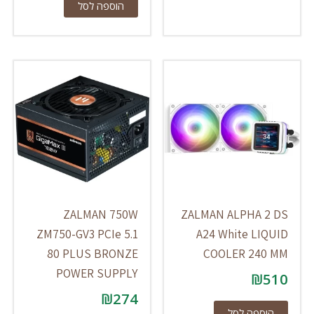
הוספה לסל
ZALMAN 750W
ZALMAN ALPHA 2 DS
ZM750-GV3 PCIe 5.1
A24 White LIQUID
80 PLUS BRONZE
COOLER 240 MM
POWER SUPPLY
₪
510
₪
274
הוספה לסל