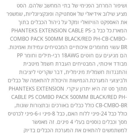
ושיפור המרחב הפנימי של בתי המחשב שלהם. הסט
מציע שילוב אידיאלי של אסתטיקה ופונקציונליות, שמשפר
את האספקט הוויזואלי ומקל על ניהול הכבלים בתוך
המארז.כל כבל ב-PHANTEKS EXTENSION CABLE PS
COMBO PACK 500MM BLACK/RED PH-CB-CMBO-
BR עשוי מחומרים איכותיים המבטיחים עמידות ואמינות.
הם מגיעים עם חוטים 18AWG רבי-תילים וחומר PP
מבודד איכותי, המבטיחים העברת חשמל מיטבית
והתנגדות חשמלית מינימלית, דבר שקריטי ליציבות
ולביצועי המערכת.הגמישות והיכולת להתאמה של כבלים
מתוך סט זה היא יתרון עיקרי. PHANTEKS EXTENSION
CABLE PS COMBO PACK 500MM BLACK/RED PH-
CB-CMBO-BR כולל כבלים באורכים ובתצורות שונות,
כולל כבל 24-פיני ללוח האם, כבל 8-פיני ו-6-פיני לכרטיס
מסך וכבלים נוספים בעלי 4 פינים. זה מאפשר
למשתמשים להתאים את המערכת הכבלים בדיוק