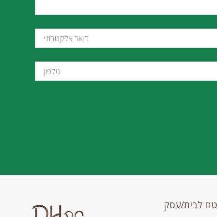
טח לבית/עסק