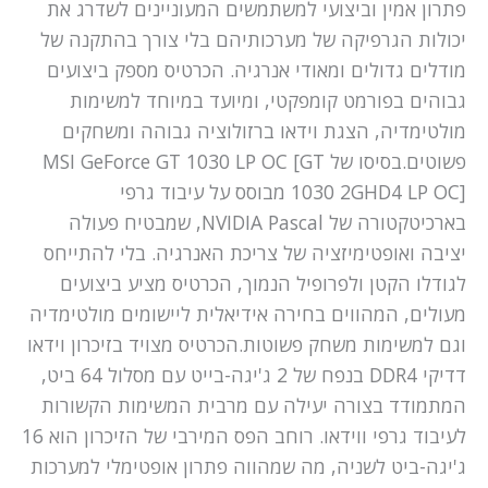
פתרון אמין וביצועי למשתמשים המעוניינים לשדרג את
יכולות הגרפיקה של מערכותיהם בלי צורך בהתקנה של
מודלים גדולים ומאודי אנרגיה. הכרטיס מספק ביצועים
גבוהים בפורמט קומפקטי, ומיועד במיוחד למשימות
מולטימדיה, הצגת וידאו ברזולוציה גבוהה ומשחקים
פשוטים.בסיסו של MSI GeForce GT 1030 LP OC [GT
1030 2GHD4 LP OC] מבוסס על עיבוד גרפי
בארכיטקטורה של NVIDIA Pascal, שמבטיח פעולה
יציבה ואופטימיזציה של צריכת האנרגיה. בלי להתייחס
לגודלו הקטן ולפרופיל הנמוך, הכרטיס מציע ביצועים
מעולים, המהווים בחירה אידיאלית ליישומים מולטימדיה
וגם למשימות משחק פשוטות.הכרטיס מצויד בזיכרון וידאו
דדיקי DDR4 בנפח של 2 ג'יגה-בייט עם מסלול 64 ביט,
המתמודד בצורה יעילה עם מרבית המשימות הקשורות
לעיבוד גרפי ווידאו. רוחב הפס המירבי של הזיכרון הוא 16
ג'יגה-ביט לשניה, מה שמהווה פתרון אופטימלי למערכות