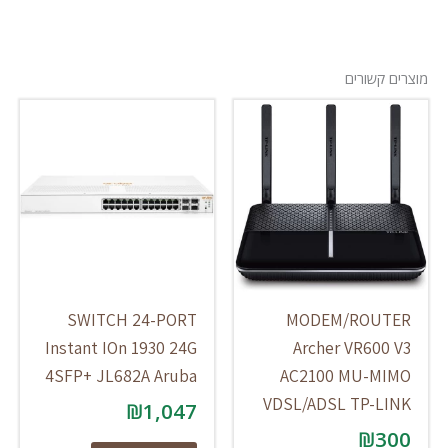
מוצרים קשורים
SWITCH 24-PORT
MODEM/ROUTER
Instant IOn 1930 24G
Archer VR600 V3
4SFP+ JL682A Aruba
AC2100 MU-MIMO
VDSL/ADSL TP-LINK
₪
1,047
₪
300