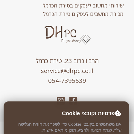
שירותי מחשוב לעסקים בטירת הכרמל
מכירת מחשבים לעסקים טירת הכרמל
הרב וינרוב 23, טירת כרמל
service@dhpc.co.il
054-7395539
פרטיות וקובצי Cookie
אנו משתמשים בקובצי Cookie כדי לשפר את חווית הגלישה
שלך, לנתח תנועה ולהציע תוכן מותאם אישית.
כל הזכויות שמורות © 2026 DHPC