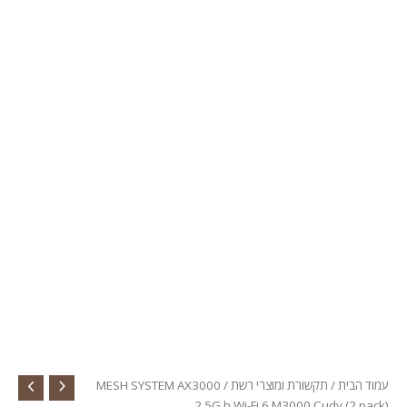
עמוד הבית
/
תקשורת ומוצרי רשת
/ MESH SYSTEM AX3000
2.5G h Wi-Fi 6 M3000 Cudy (2 pack)