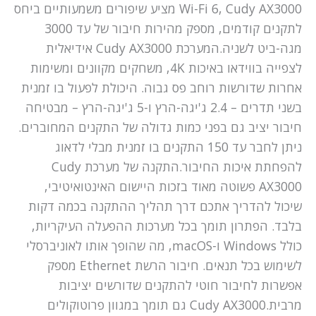
Wi-Fi 6, Cudy AX3000 מציע שיפורים משמעותיים ביחס
לתקנים קודמים, מספק מהירות חיבור של עד 3000
מגה-ביט לשניה.המערכת Cudy AX3000 אידיאלית
לצפייה בווידאו באיכות 4K, משחקים מקוונים ומשימות
אחרות שדורשות רוחב פס גבוה. היכולת לפעול בו זמנית
בשני תדרים – 2.4 ג'יגה-הרץ ו-5 ג'יגה-הרץ – מבטיחה
חיבור יציב גם בפני כמות גדולה של התקנים המחוברים.
ניתן לחבר עד 150 התקנים בו זמנית מבלי לדאוג
להפחתת איכות החיבור.התקנה של מערכת Cudy
AX3000 פשוטה מאוד בזכות היישום האינטואיטיבי,
שיכול להדריך אתכם דרך תהליך ההתקנה בכמה דקות
בלבד. הפתרון תומך בכל מערכות ההפעלה העיקריות,
כולל Windows ו-macOS, מה שהופך אותו לאוניברסלי
לשימוש בכל תנאים. חיבור הרשת Ethernet מספק
אפשרות לחיבור חוטי להתקנים שדורשים יציבות
מרבית.Cudy AX3000 גם תומך במגוון פרוטוקולים