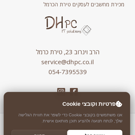
מכירת מחשבים לעסקים טירת הכרמל
הרב וינרוב 23, טירת כרמל
service@dhpc.co.il
054-7395539
פרטיות וקובצי Cookie
אנו משתמשים בקובצי Cookie כדי לשפר את חווית הגלישה
שלך, לנתח תנועה ולהציע תוכן מותאם אישית.
כל הזכויות שמורות © 2026 DHPC
אבטחה וניטור 24/7 ע"י
Weblock