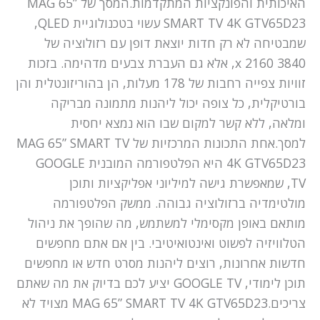
האיכותית והפונקציות המתקדמות.המסך של MAG 65”
SMART TV 4K GTV65D23 עשוי בטכנולוגיית QLED,
שמבטיחה לא רק חדות יוצאת דופן עם רזולוציה של
3840 x 2160, אלא גם העברת צבעים מדהימה. בזכות
זוויות צפייה רחבות של 178 מעלות, הן בהוריזונטלית והן
בורטיקלית, כל צופה יכול ליהנות מתמונה מבריקה
ומלאה, ללא קשר למקום שבו הוא נמצא יחסית
למסך.אחת התכונות המרכזיות של MAG 65” SMART TV
4K GTV65D23 היא הפלטפורמה המובנית GOOGLE
TV, שמאפשרת גישה למיליוני אפליקציות ותוכן
מולטימדיה ברזולוציה גבוהה. ממשק הפלטפורמה
מותאם באופן מקסימלי למשתמש, מה שהופך את ניהול
הטלוויזיה לפשוט ואינטואיטיבי. בין אם אתם מחפשים
חדשות אחרונות, רוצים ליהנות מסרט חדש או מחפשים
תוכן לימודי, GOOGLE TV יציע לכם בדיוק את מה שאתם
צריכים.MAG 65” SMART TV 4K GTV65D23 מצויד לא