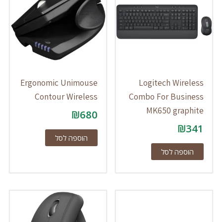
Ergonomic Unimouse
Logitech Wireless
Contour Wireless
Combo For Business
MK650 graphite
₪
680
₪
341
הוספה לסל
הוספה לסל