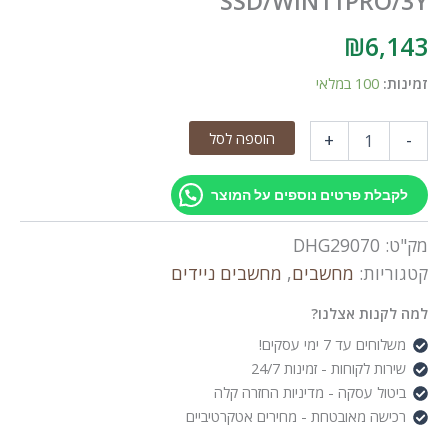
SSD/WIN11PRO/
₪
6,1
ות:
100 במלאי
הוספה לסל
+
Le
קבלת פרטים נוספים על המוצר
UL
ט:
DHG29070
255U/16GB/5
ריות:
מחשבים
,
מחשבים ניידים
SSD/WIN11PR
לקנות אצלנו?
שלוחים עד 7 ימי עסקים!
ירות לקוחות - זמינות 24/7
יטול עסקה - מדיניות החזרה קלה
כישה מאובטחת - מחירים אטקרטיביים