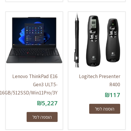
Lenovo ThinkPad E16
Logitech Presente
Gen3 ULT5-
R40
225U/16GB/512SSD/Win11Pro/3Y
₪
11
₪
5,227
הוספה לסל
הוספה לסל