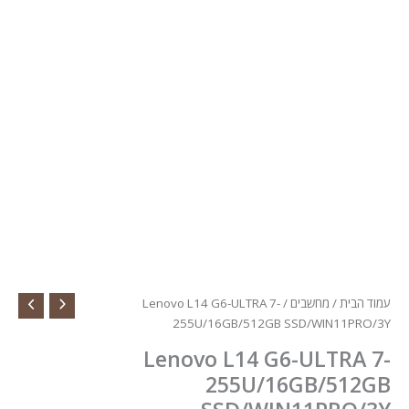
הבית
/
מחשבים
/ Lenovo L14 G6-ULTRA 7-
255U/16GB/512GB SSD/WIN11PR
Lenovo L14 G6-ULTRA
255U/16GB/512