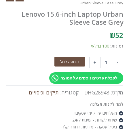
Urban Sleeve Case Grey
Lenovo 15.6-inch Laptop Urban
Sleeve Case Grey
₪
52
זמינות:
100 במלאי
כמות
הוספה לסל
+
-
של
Lenovo
15.6-
לקבלת פרטים נוספים על המוצר
inch
Laptop
מק"ט:
DHG28948
קטגוריה:
תיקים וכיסויים
Urban
Sleeve
למה לקנות אצלנו?
Case
Grey
משלוחים עד 7 ימי עסקים!
שירות לקוחות - זמינות 24/7
ביטול עסקה - מדיניות החזרה קלה