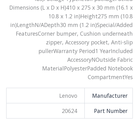
Dimensions (L x D x H)410 x 275 x 30 mm (16.1 x
10.8 x 1.2 in)Height275 mm (10.8
in)LengthN/ADepth30 mm (1.2 in)Special/Added
FeaturesCorner bumper, Cushion underneath
zipper, Accessory pocket, Anti-slip
pullerWarranty Period1 YearIncluded
AccessoryNOutside Fabric
MaterialPolyesterPadded Notebook
CompartmentYes
Lenovo
Manufacturer
20624
Part Number