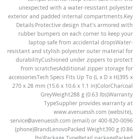
unexpected with a water-resistant polyester
exterior and padded internal compartments.Key
Details:Protective design that's armored with
rubber bumpers on each corner to keep your
laptop safe from accidental dropsWater-
resistant and stylish polyester outer material for
durabilityCushioned under zippers to protect
from scratchesAdditional zipper storage for
accessoriesTech Specs Fits Up To (L x D x H)395 x
270 x 28 mm (15.6 x 10.6 x 1.1 in)ColorCharcoal
GreyWeight288 g (0.63 lbs)Warranty
TypeSupplier provides warranty at
www.avenuessh.com (website),
service@avenuessh.com (email) or 400-820-0096
(phone)BrandLenovoPacked Weight390 g (0.86
lbs)Package TypeRetail packagePacked