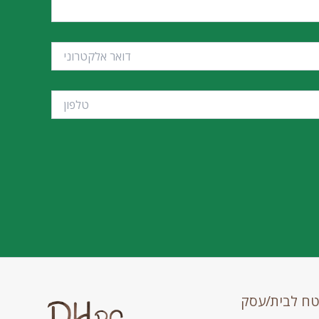
טח לבית/עסק