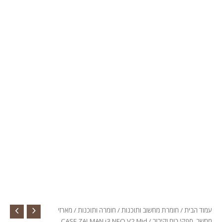
עמוד הבית
/
חומרת מחשוב ותוכנות
/
חומרה ותוכנות
/
מארזי
מחשב, ספקי כוח וקירור
/ CASE ZALMAN i3 NEO V2 Mid