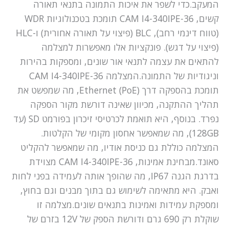
המעקב.כדי לשפר את איכות התמונה בתנאי תאורה
קשים, CAM I4-340IPE-36 תומכת בטכנולוגיות WDR
(טווח דינמי רחב), BLC (פיצוי על תאורה אחורית) ו-HLC
(פיצוי על דגש). פונקציות אלו מאפשרות למצלמה
להתאים את עצמה לתנאי אור שונים, ומספקות בהירות
וניגודיות של התמונה.המצלמה CAM I4-340IPE-36
תומכת בהספקה דרך Ethernet (PoE), מה שמפשט את
תהליך ההתקנה, מכיוון שאינה דורשת מקור הספקה
נפרד. בנוסף, היא תואמת לכרטיסי זיכרון בפורמט SD (עד
128GB), מה שמאפשר אחסון מקומי של הקלטות.
המצלמה כוללת גם כניסת אודיו, מה שמאפשר להקליט
סאונד.מבחינת אמינות, CAM I4-340IPE-36 מצוידת
בדרגת הגנה IP67, מה שהופך אותה לעמידה בפני לחות
ואבק. היא מתאימה לשימוש גם בתוך מבנים וגם בחוץ,
ומספקת עמידות ואמינות בתנאים שונים.מצלמה זו
שוקלת רק 690 גרם ודורשת הספק של 12V בזרם של