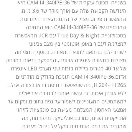
בשנייה. תכונה עיקרית של CAM I4-340IPE-36 היא
העדשה הקבועה שלה עם אורך מוקד של 3.6 מ"מ,
המאפשרת פירוט מצוין של התמונה.אחד היתרונות
המרכזיים של CAM I4-340IPE-36 הוא התמיכה
בטכנולוגיית True Day & Night עם ICR, המאפשרת
למצלמה לעבור באופן אוטומטי בין מצב צבעוני
לשחור-לבן בהתאם לתנאי התאורה. בנוסף, המצלמה
מצוידת בתאורת אינפרה אדומה, המספקת נראות במרחק
של עד 40 מטרים בלילה בזכות שני מערכי LED אינפרה
אדום.CAM I4-340IPE-36 תומכת בקודקים מודרניים
H.265 ו-H.264, מה שמאפשר דחיסת וידאו בצורה יעילה
ללא אובדן איכות. זה עושה אותה לבחירה אידיאלית
למשתמשים המעוניינים לשמור על נפח נתונים ומקום על
אמצעי האחסון. המצלמה מציעה גם פונקציות לזיהוי
אובייקטים ופנים, כמו גם אנליטיקה מתקדמת, מה
שמגביר את רמת הבטיחות ומקל על ניהול מערכת