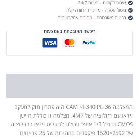
שירות לקוחות - זמינות 24/7
ביטול עסקה - מדיניות החזרה קלה
רכישה מאובטחת - מחירים אטקרטיביים
ריכשה מאובטחת באמצעות
תיאור
מידע נוסף
המצלמה CAM I4-340IPE-36 היא פתרון חזק למעקב
וידאו עם רזולוציה של 4MP. מצלמה זו כוללת חיישן
CMOS בגודל 1/3 אינצ' ויכולה להקליט וידאו ברזולוציה
של 2592×1520 פיקסלים במהירות של 25 פריימים