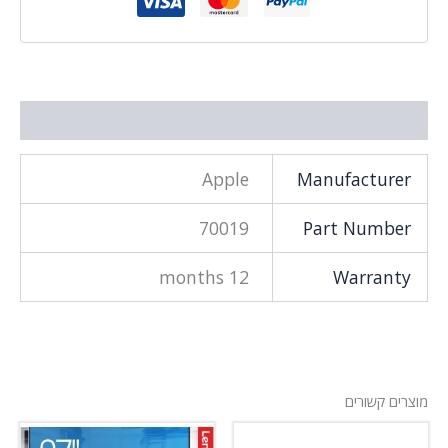
וסף
Apple
Manufactu
70019
Part Num
12 months
Warra
קשורים