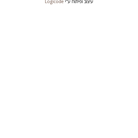
עיצוב ופיתוח ע"י
Logicode