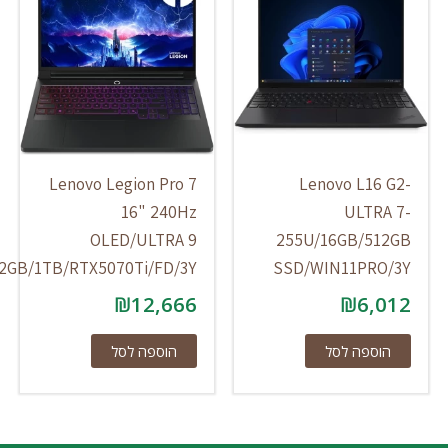
Lenovo Legion Pro 7
Lenovo L16
16" 240Hz
ULTR
OLED/ULTRA 9
255U/16GB/51
275HX/32GB/1TB/RTX5070Ti/FD/3Y
SSD/WIN11PRO
₪
12,666
₪
6,
וספה לסל
הוספה לסל