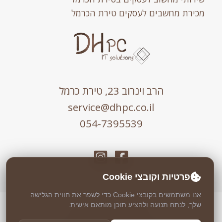
מכירת מחשבים לעסקים טירת הכרמל
הרב וינרוב 23, טירת כרמל
service@dhpc.co.il
054-7395539
פרטיות וקובצי Cookie
אנו משתמשים בקובצי Cookie כדי לשפר את חווית הגלישה
שלך, לנתח תנועה ולהציע תוכן מותאם אישית.
כל הזכויות שמורות © 2026 DHPC