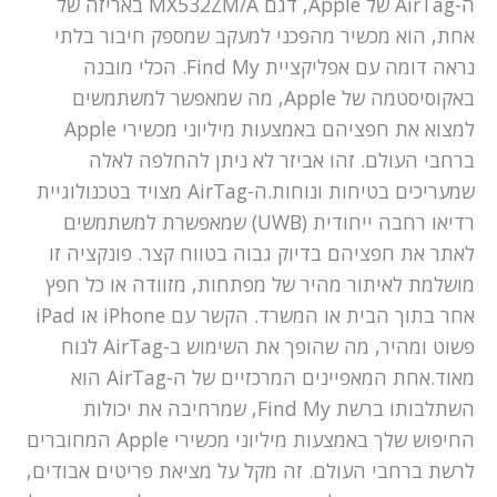
ה-AirTag של Apple, דגם MX532ZM/A באריזה של
אחת, הוא מכשיר מהפכני למעקב שמספק חיבור בלתי
נראה דומה עם אפליקציית Find My. הכלי מובנה
באקוסיסטמה של Apple, מה שמאפשר למשתמשים
למצוא את חפציהם באמצעות מיליוני מכשירי Apple
ברחבי העולם. זהו אביזר לא ניתן להחלפה לאלה
שמעריכים בטיחות ונוחות.ה-AirTag מצויד בטכנולוגיית
רדיאו רחבה ייחודית (UWB) שמאפשרת למשתמשים
לאתר את חפציהם בדיוק גבוה בטווח קצר. פונקציה זו
מושלמת לאיתור מהיר של מפתחות, מזוודה או כל חפץ
אחר בתוך הבית או המשרד. הקשר עם iPhone או iPad
פשוט ומהיר, מה שהופך את השימוש ב-AirTag לנוח
מאוד.אחת המאפיינים המרכזיים של ה-AirTag הוא
השתלבותו ברשת Find My, שמרחיבה את יכולות
החיפוש שלך באמצעות מיליוני מכשירי Apple המחוברים
לרשת ברחבי העולם. זה מקל על מציאת פריטים אבודים,