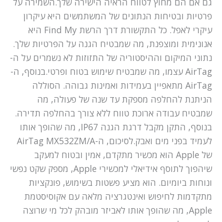
גם אם הם מחוץ לטווח הראיה הישירה שלך.השמירה על
פרטיות ובטיחות הנתונים של המשתמשים היא עיקרון
עיקרי לאפל. כל התקשורת דרך הרשת Find My היא
אנונימית ומוצפנת, מה שמבטיח הגנה על הפרטיות שלך.
נתוני המיקום וההיסטוריה של התזוזות לא נשמרים על ה-
AirTag עצמו, מה שמבטיח שימוש בטוח ופרטי.בנוסף, ה-
AirTag מתאפיין בעמידות ואמינות גבוהה. הסוללה
הניתנת להחלפה מספקת עד שנה של פעולה, מה
שמבטיח עבודה ארוכת טווח ללא צורך בהחלפה תדירה.
בנוסף, התקן מקבל דרגת הגנה IP67, מה שהופך אותו
לעמיד בפני מים ואבק.לסיכום, ה-AirTag MX532ZM/A
של Apple הוא מכשיר מתקדם, אמין ובטוח למעקב
שיהפוך לתוסף אידיאלי למכשירי Apple, מספק שקט נפשי
ונוחות ביומיום. הוא מציע פשטות בשימוש, פונקציות
מתקדמות לחיפוש ואינטגרציה מלאה עם אקוסיסטמת
Apple, מה שהופך אותו לאביזר מובהק לכל מי שרוצה