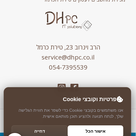
הרב וינרוב 23, טירת כרמל
service@dhpc.co.il
054-7395539
פרטיות וקובצי Cookie
אנו משתמשים בקובצי Cookie כדי לשפר את חווית הגלישה
שלך, לנתח תנועה ולהציע תוכן מותאם אישית.
כל הזכויות שמורות © 2026 DHPC
אבטחה וניטור 24/7 ע"י
Weblock
אישור הכל
דחייה