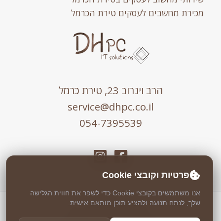
מכירת מחשבים לעסקים טירת הכרמל
הרב וינרוב 23, טירת כרמל
service@dhpc.co.il
054-7395539
פרטיות וקובצי Cookie
אנו משתמשים בקובצי Cookie כדי לשפר את חווית הגלישה
שלך, לנתח תנועה ולהציע תוכן מותאם אישית.
כל הזכויות שמורות © 2026 DHPC