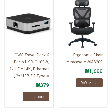
OWC Travel Dock 6
Ergonomic Chair
Ports USB-C 100W,
Miracase MWMS200
1x HDMI 4K, Ethernet
₪
1,099
, 2x USB 3.2 Type-A
הוספה לסל
₪
379
הוספה לסל