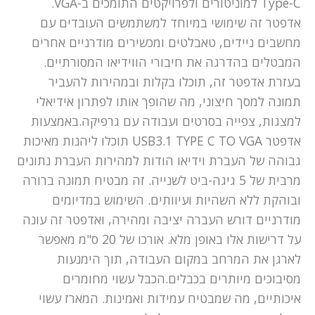
Type-C למוניטורים ולפרויקטים התומכים ב-VGA.
אדפטר זה שימושי במיוחד למשתמשים העובדים עם
מחשבים ניידים, טאבלטים ומכשירים מודרניים אחרים
המבטלים בהדרגה את חיבורי הווידיאו המסורתיים.
בעזרת אדפטר זה, תוכלו בקלות ובמהירות להעביר
תמונה למסך חיצוני, מה שהופך אותו לפתרון אידיאלי
למצגות, צפייה בסרטים ועבודה עם גרפיקה.באמצעות
אדפטר USB3.1 TYPE C TO VGA תוכלו ליהנות מאיכות
גבוהה של העברת וידיאו הודות למהירות העברת נתונים
מרבית של 5 גיגה-ביט לשנייה. זה מבטיח תמונה ברורה
ובוהקת ללא השהיות ועיוותים. השימוש במדיומים
מודרניים דורש העברה יציבה ומהירה, ואדפטר זה עונה
על דרישות אלו באופן מלא. אורכו של 20 ס"מ מאפשר
לארגן את המרחב במקום העבודה, תוך הימנעות
מסיבוכים מיותרים בכבלים.הכבל עשוי מחומרים
איכותיים, מה שמבטיח עמידות ואמינות. המארז עשוי