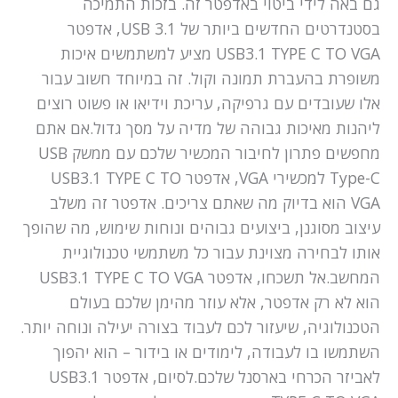
גם באה לידי ביטוי באדפטר זה. בזכות התמיכה
בסטנדרטים החדשים ביותר של USB 3.1, אדפטר
USB3.1 TYPE C TO VGA מציע למשתמשים איכות
משופרת בהעברת תמונה וקול. זה במיוחד חשוב עבור
אלו שעובדים עם גרפיקה, עריכת וידיאו או פשוט רוצים
ליהנות מאיכות גבוהה של מדיה על מסך גדול.אם אתם
מחפשים פתרון לחיבור המכשיר שלכם עם ממשק USB
Type-C למכשירי VGA, אדפטר USB3.1 TYPE C TO
VGA הוא בדיוק מה שאתם צריכים. אדפטר זה משלב
עיצוב מסוגנן, ביצועים גבוהים ונוחות שימוש, מה שהופך
אותו לבחירה מצוינת עבור כל משתמשי טכנולוגיית
המחשב.אל תשכחו, אדפטר USB3.1 TYPE C TO VGA
הוא לא רק אדפטר, אלא עוזר מהימן שלכם בעולם
הטכנולוגיה, שיעזור לכם לעבוד בצורה יעילה ונוחה יותר.
השתמשו בו לעבודה, לימודים או בידור – הוא יהפוך
לאביזר הכרחי בארסנל שלכם.לסיום, אדפטר USB3.1