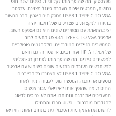
מפלסטיק, מה שהופך אותו לקל ונייד. בפנים ישנה חוט
נחושת, המבטיח איכות העברת סיגנל מצוינת. אדפטר
USB3.1 TYPE C TO VGA מספק חיבור אמין, דבר החשוב
במיוחד למקצוענים שצריכים שכל חיבור יהיה
יציב.התאמת עם מכשירים שונים היא גם אספקט חשוב.
אדפטר USB3.1 TYPE C TO VGA מתאים לרוב
המחשבים הניידים המודרניים, כולל דגמים פופולריים
של אפל, דל, HP ועוד רבים. אדפטר זה גם תואם
למכשירים ניידים, מה שהופך אותו לפתרון רב-תכליתי
למשתמשים העובדים בתנאים שונים.בשימוש עם אדפטר
USB3.1 TYPE C TO VGA לא תצטרכו כל דרייברים
נוספים או תוכנה. המכשיר מוכן לעבודה מיד לאחר
החיבור, מה שהופך אותו לאידיאלי עבור אנשים
המעריכים את זמנם ונוחותם. אתם לא צריכים לדאוג
להגדרות מורכבות – פשוט חברו והתחילו
להשתמש.ההתקדמות הטכנולוגית בתחום האות הווידיאו