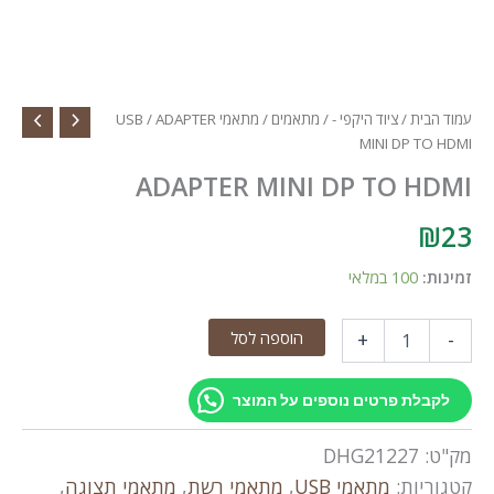
עמוד הבית
/
ציוד היקפי -
/
מתאמים
/
מתאמי USB
/ ADAPTER
MINI DP TO HDMI
ADAPTER MINI DP TO HDMI
₪
23
זמינות:
100 במלאי
כמות
הוספה לסל
+
-
של
ADAPTER
MINI
לקבלת פרטים נוספים על המוצר
DP
TO
מק"ט:
DHG21227
HDMI
קטגוריות:
מתאמי USB
,
מתאמי רשת
,
מתאמי תצוגה
,