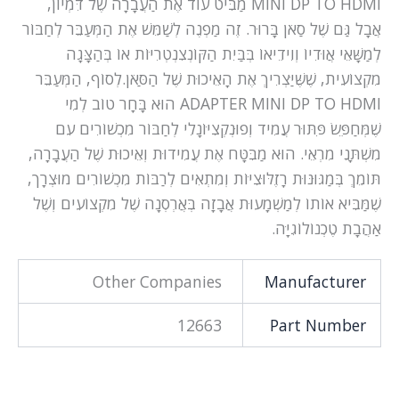
MINI DP TO HDMI מַבִּיט עוֹד אֶת הַעֲבָרָה שֶׁל דִּמְיוֹן,
אֲבָל גַּם שֶׁל סַאֹן בָּרוּר. זֶה מַפְנֶה לְשַׁמֵּשׁ אֶת הַמְּעַבֵּר לְחַבּוֹר
לְמַשָּׁאֵי אֲוּדִיוֹ וְוִידֵיאוֹ בְּבַּיִת הַקּוֹנְצִנְטְרִיּוֹת אוֹ בְּהַצָּגָה
מִקְצוֹעִית, שֶׁשֶּׁיַּצְרִיךְ אֶת הָאֵיכוּת שֶׁל הַסַּאֹן.לְסוֹף, הַמְּעַבֵּר
ADAPTER MINI DP TO HDMI הוּא בָּחָר טוֹב לְמִי
שֶׁמְּחַפֵּשׂ פִּתּוּר עֲמִיד וְפוּנְקְצִיּוֹנָלִי לְחַבּוֹר מִכְשׁוֹרִים עִם
מִשְׁתָּנֵי מִרְאֵי. הוּא מַבִּטָּח אֶת עֲמִידוּת וְאֵיכוּת שֶׁל הַעֲבָרָה,
תּוֹמֵךְ בְּמַגּוּנּוּת רָזֶלּוּצִיּוֹת וְמִתְאִים לְרַבּוֹת מִכְשׁוֹרִים מוּצְרָך,
שֶׁמַּבִּיא אוֹתוֹ לְמַשְׁמָעוּת אֲבָזָה בְּאֲרְסְנָה שֶׁל מִקְצוֹעִים וְשֶׁל
אַהֲבָת טֶכְנוֹלוֹגִיָּה.
Other Companies
Manufacturer
12663
Part Number