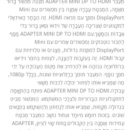
מְעַבֵּר ADAPTER MINI DP TO HDMI מִצְגֶּה מִכשׁוֹר בָּרוּר
מֵאֲמָה, הַמַּבִּטָּח עֲבָרָה אֲמַנָּה בֵּין מִכְשׁוֹרִים עִם Mini
DisplayPort וְמִסָּךְ עִם מִרְאֵה HDMI. זֶה הַבָּחָר הָאִידֵאָלִי
לְמִקְצוֹעִים שֶׁצְּרִיכָה הַעֲבָרָה שֶׁל וִידֵאוֹ וְסַאֹן בָּרוּר בְּלִי
אֲבָדוֹת וְהַמָּשָׁךְ.עִם ADAPTER MINI DP TO HDMI מָסָף
לַחְבּוֹר נוֹטְבּוֹקִים וְמִכְשׁוֹרִים אֲחֵרִים עִם Mini
DisplayPort לְמִסָּכּוֹת גְּדוֹלוֹת, מַצָּגִים אוֹ טְלֵוִיזִיּוֹת עִם
קְּבוּל HDMI. זֶה בְּעִקָּבוֹת לְהַצָּגָה, לִצְפוֹת בְּחֹמֶר וִידֵיאוּ
בְּרוֹזֶלּוּצִיָּה גְּבוֹהָה אוֹ לְהַרְחִיב אֶת מָקוֹם הַעֲבוֹדָה עַל יְדֵי
מִסָּךְ נוֹסָף. המְעַבֵּר תּוֹמֵךְ בְּרָזֶלּוּצִיּוֹת שׁוֹנוֹת, בְּכָלָל 1080p,
מַה שֶּׁמַּבִּיא אוֹתוֹ לְפִתּוּר יְכוֹלָה לְרַבּוֹת מַשָּׁאֵי
עָבוֹדָה.ADAPTER MINI DP TO HDMI פוּתַּח בְּהַתָּאָמָה
לְתוֹקְּנֹלּוֹגִיּוֹת הַבָּרוּרִיּוֹת וְלְצְרָכֵי הַמִּשְׁתַּמֵּשׁ. הַמִּכְשׁוֹר מַבִּיט
בִּגְדוּלָה מְקָמּוֹת, שֶׁמַּבִּיא אוֹתוֹ לְנַחְתּוֹן וְלְהַשְׁתָּמֵשׁ בְּתַנָּאִים
שׁוֹנִים. בַּזְּכוּת חוּמָשׁ מְיוּחָד וְעִמּוּד נוֹשָׁב הַמְּעַבֵּר מַבִּטָּח
עֲמִידוּת וְאֲמָנָה בֵּין הַקְּבוּלִים.כָּמוֹת שָׁוּי לְצִיּוּן, ADAPTER