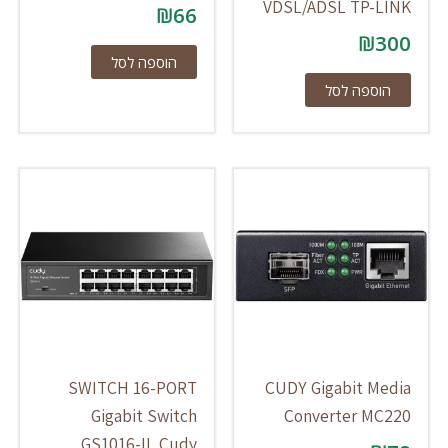
VDSL/ADSL TP-LINK
₪
66
₪
300
הוספה לסל
הוספה לסל
SWITCH 16-PORT
CUDY Gigabit Media
Gigabit Switch
Converter MC220
GS1016-IL Cudy