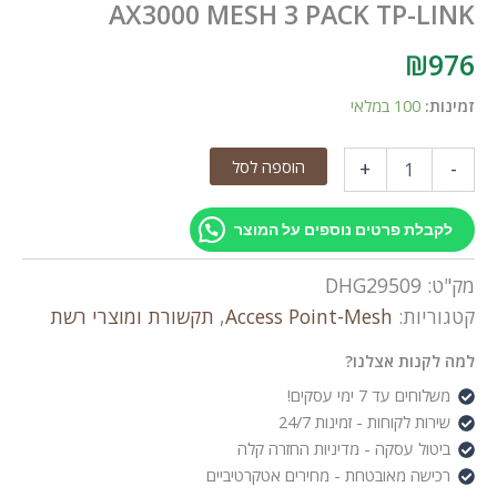
AX3000 MESH 3 PACK TP-LINK
₪
976
זמינות:
100 במלאי
כמות
הוספה לסל
+
-
של
ACCESS
POINT
לקבלת פרטים נוספים על המוצר
DECO
X50-
מק"ט:
DHG29509
POE
AX3000
קטגוריות:
Access Point-Mesh
,
תקשורת ומוצרי רשת
MESH
3
למה לקנות אצלנו?
PACK
משלוחים עד 7 ימי עסקים!
TP-
שירות לקוחות - זמינות 24/7
LINK
ביטול עסקה - מדיניות החזרה קלה
רכישה מאובטחת - מחירים אטקרטיביים