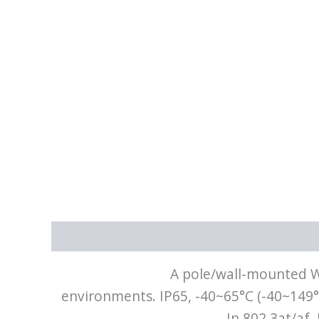
A pole/wall-mounted Wi
environments. IP65, -40~65°C (-40~149
In 802.3at/af