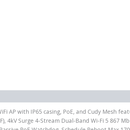
Fi AP with IP65 casing, PoE, and Cudy Mesh featur
°F), 4kV Surge 4-Stream Dual-Band Wi-Fi 5 867 M
, Passive PoE Watchdog, Schedule Reboot Max 17