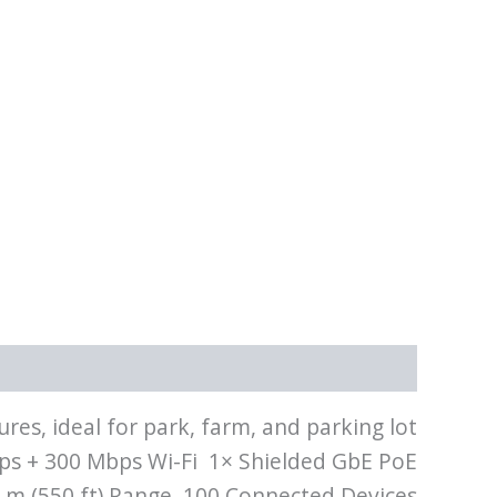
תיאור
מידע נוסף
es, ideal for park, farm, and parking lot
bps + 300 Mbps Wi-Fi 1× Shielded GbE PoE
0 m (550 ft) Range 100 Connected Devices