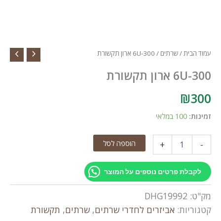
עמוד הבית
/
שרתים
/ 6U-300 ארון תקשורת
6U-300 ארון תקשורת
₪
300
זמינות:
100 במלאי
כמות
הוספה לסל
+
-
של
6U-
300
לקבלת פרטים נוספים על המוצר
ארון
תקשורת
מק"ט:
DHG19992
קטגוריות:
אביזרים לחדרי שרתים
,
שרתים
,
תקשורת