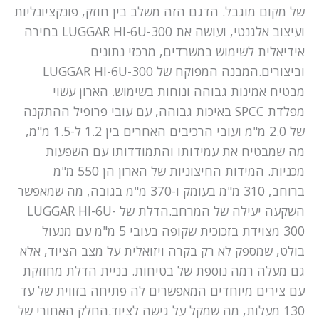
של מקום מוגבל. הדגם הזה משלב בין חוזק, פונקציונליות
ועיצוב אלגנטי, ועושה את LUGGAR HI-6U-300 בחירה
אידיאלית לשימוש במשרדים, מרכזי נתונים
וביצורים.המבנה המפוקח של LUGGAR HI-6U-300
מבטיח אמינות גבוהה ונוחות בשימוש. הארון עשוי
מפלדת SPCC באיכות גבוהה, עם עובי פרופיל ההתקנה
של 2.0 מ"מ ועובי הרכיבים האחרים בין 1.2 ל-1.5 מ"מ,
מה שמבטיח את עמידותו והתמודדותו עם השפעות
מכניות. המידות החיצוניות של הארון הן 550 מ"מ
ברוחב, 310 מ"מ בעומק ו-370 מ"מ בגובה, מה שמאפשר
השקעה יעילה של המרחב.הדלת של LUGGAR HI-6U-
300 מצוידת בזכוכית שקופה בעובי 5 מ"מ עם מנעול
בולט, שמספק לא רק בקרה ויזואלית על מצב הציוד, אלא
גם מעלה רמה נוספת של בטיחות. בניית הדלת מחוזקת
עם צירים מיוחדים המאפשרים לה פתיחה בזווית של עד
130 מעלות, מה שמקל על גישה לציוד.החלק האחורי של