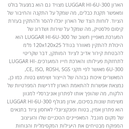
הארון LUGGAR HI-6U-300 מצויד גם הוא במנעול בולט
ומאפשר תקנת כבלים, מה שמקל על התקנה והחיבור של
הציוד. לוחות הצד של הארון יוכלו להסר ולהתקין בעזרת
קיסום פלסטיק, מה שמקל על שירות ושדרוג של
המערכת.מאפיין חשוב של LUGGAR HI-6U-300 הוא
היכולת להתקין מאוורר בגודל 120x120x25 מ"מ
להבטחת קירור אדיב לציוד המותקן, דבר שקריטי
לתחזוקת פעילותו והארכת חייו המוערכים.LUGGAR HI-
6U-300 מאושר לפי תקני CE, ISO, ROSH, SGS,
המאשרים איכות גבוהה של הייצור ושימוש בטוח. כמו כן,
נמצאת אפשרות להתאמת הארון לדרישות המפרטיות של
הלקוח, מה שהופך אותו לפתרון אוניברסלי למגוון
משימות שונות.בסיכום, ארון מגולף LUGGAR HI-6U-300
הוא פתרון אמין, בטוח ופונקציונלי לאחסון ציוד בתנאים
של מקום מוגבל. המאפיינים הטכניים שלו והעיצוב
המפוקח מבטיחים את היעילות המקסימלית והנוחות